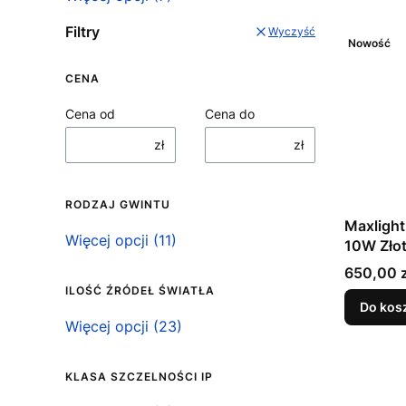
Filtry
Wyczyść
Nowość
CENA
Cena od
Cena do
zł
zł
RODZAJ GWINTU
Maxlight
Rodzaj gwintu
Więcej opcji (11)
10W Zło
Cena
650,00 z
ILOŚĆ ŹRÓDEŁ ŚWIATŁA
Do kos
Ilość źródeł światła
Więcej opcji (23)
KLASA SZCZELNOŚCI IP