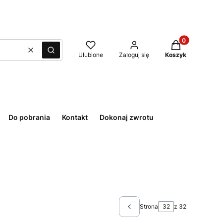
Produkty w kos
Wyczyść
Szukaj
Ulubione
Zaloguj się
Koszyk
Do pobrania
Kontakt
Dokonaj zwrotu
Strona
z 32
Poprzednie produkty