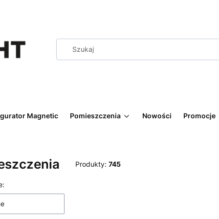
igurator Magnetic
Pomieszczenia
Nowości
Promocje
eszczenia
Produkty:
745
 produktów
e:
ne