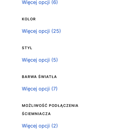
Klasa szczelności IP
Więcej opcji (6)
KOLOR
Kolor
Więcej opcji (25)
STYL
Styl
Więcej opcji (5)
BARWA ŚWIATŁA
Barwa światła
Więcej opcji (7)
MOŻLIWOŚĆ PODŁĄCZENIA
ŚCIEMNIACZA
Możliwość podłączenia ściemniacza
Więcej opcji (2)