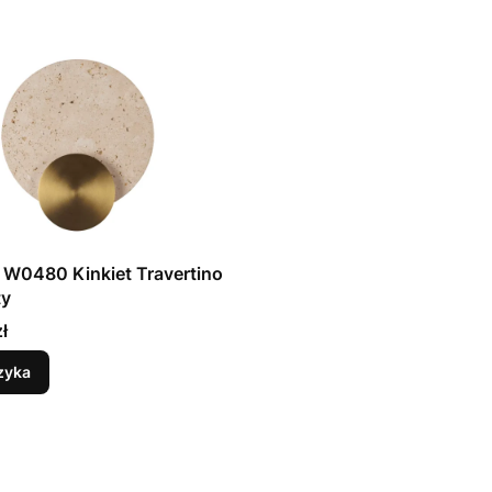
 W0480 Kinkiet Travertino
ty
ł
zyka