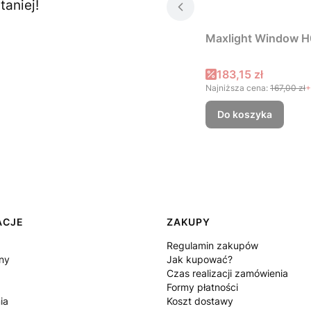
aniej!
Maxlight Window H
Cena promocyjna
183,15 zł
Najniższa cena:
167,00 zł
+
Do koszyka
ACJE
ZAKUPY
Regulamin zakupów
ny
Jak kupować?
Czas realizacji zamówienia
Formy płatności
ia
Koszt dostawy