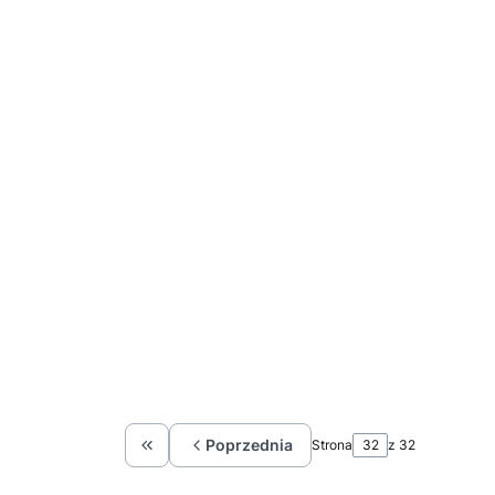
Poprzednia
Strona
z 32
Wróć do pierwszej strony z produktami