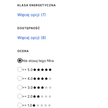
KLASA ENERGETYCZNA
Klasa energetyczna
Więcej opcji (7)
DOSTĘPNOŚĆ
Dostępność
Więcej opcji (8)
OCENA
Nie stosuj tego filtra
>= 5.0
>= 4.0
>= 3.0
>= 2.0
>= 1.0