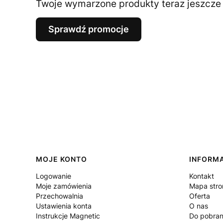
Twoje wymarzone produkty teraz jeszcze t
Sprawdź promocje
Linki w stopce
MOJE KONTO
INFORM
Logowanie
Kontakt
Moje zamówienia
Mapa stro
Przechowalnia
Oferta
Ustawienia konta
O nas
Instrukcje Magnetic
Do pobran