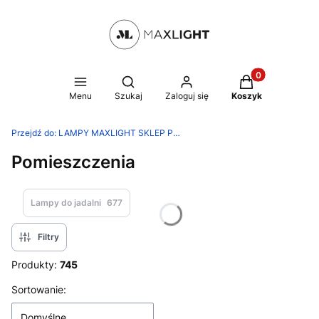
Produkty w kosz
Otwórz wyszukiwarkę
Menu
Szukaj
Zaloguj się
Koszyk
Przejdź do:
LAMPY MAXLIGHT SKLEP PRODUCENTA
Pomieszczenia
Lampy do jadalni
677
Filtry
Produkty:
745
Lista produktów
Sortowanie:
Domyślne