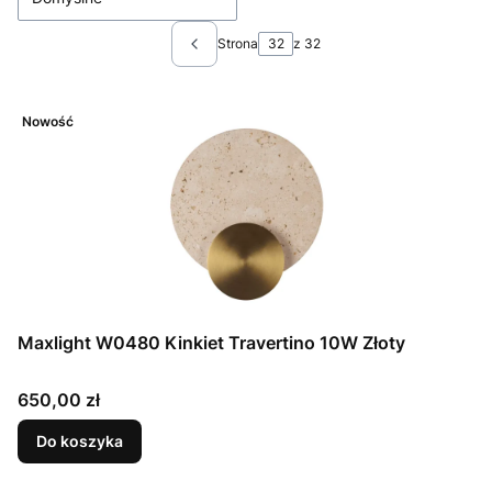
Strona
z 32
Poprzednie produkty
Nowość
Maxlight W0480 Kinkiet Travertino 10W Złoty
Cena
650,00 zł
Do koszyka