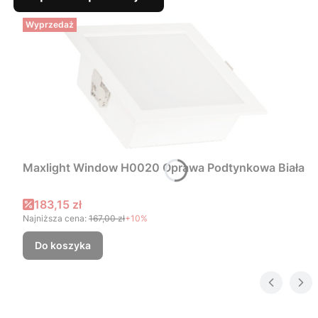
Wyprzedaż
Maxlight Window H0020 Oprawa Podtynkowa Biała
Cena promocyjna
183,15 zł
Najniższa cena:
167,00 zł
+10%
Do koszyka