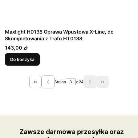
Maxlight H0138 Oprawa Wpustowa X-Line, do
Skompletowania z Trafo HT0138
Cena
143,00 zł
Do koszyka
Strona
z 24
Wróć do pierwszej strony z produktami
Przejdź do ostat
Zawsze darmowa przesyłka oraz