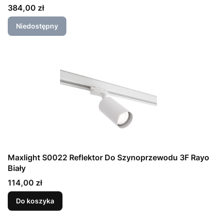
Cena
384,00 zł
Niedostępny
Maxlight S0022 Reflektor Do Szynoprzewodu 3F Rayo
Biały
Cena
114,00 zł
Do koszyka