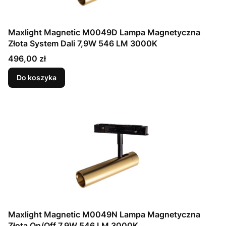
Maxlight Magnetic M0049D Lampa Magnetyczna
Złota System Dali 7,9W 546 LM 3000K
Cena
496,00 zł
Do koszyka
Maxlight Magnetic M0049N Lampa Magnetyczna
Złota On/Off 7,9W 546 LM 3000K