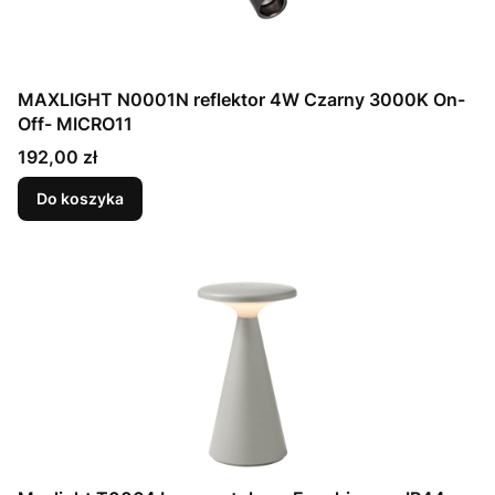
MAXLIGHT N0001N reflektor 4W Czarny 3000K On-
Off- MICRO11
Cena
192,00 zł
Do koszyka