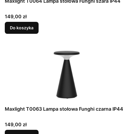
Maxlight T0064 Lampa stołowa Funghi szara IP44
Cena
149,00 zł
Do koszyka
Maxlight T0063 Lampa stołowa Funghi czarna IP44
Cena
149,00 zł