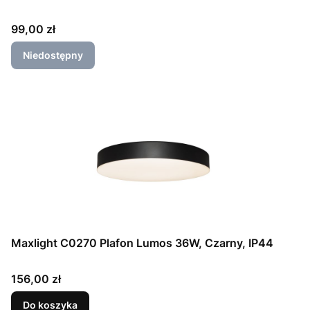
Cena
99,00 zł
Niedostępny
Maxlight C0270 Plafon Lumos 36W, Czarny, IP44
Cena
156,00 zł
Do koszyka