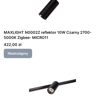
MAXLIGHT N0002Z reflektor 10W Czarny 2700-
5000K Zigbee- MICRO11
Cena
422,00 zł
Niedostępny