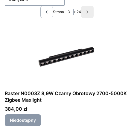
Strona
z 24
Poprzednie produkty
Następne produkty
Raster N0003Z 8,9W Czarny Obrotowy 2700-5000K
Zigbee Maxlight
Cena
384,00 zł
Niedostępny