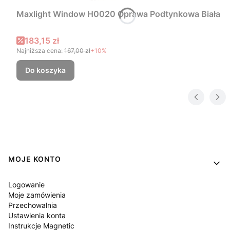
Maxlight Window H0020 Oprawa Podtynkowa Biała
Cena promocyjna
183,15 zł
Najniższa cena:
167,00 zł
+10%
Do koszyka
Linki w stopce
MOJE KONTO
Logowanie
Moje zamówienia
Przechowalnia
Ustawienia konta
Instrukcje Magnetic