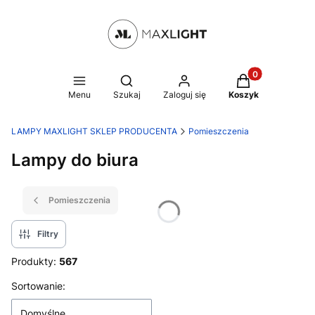
Produkty w kosz
Otwórz wyszukiwarkę
Menu
Szukaj
Zaloguj się
Koszyk
LAMPY MAXLIGHT SKLEP PRODUCENTA
Pomieszczenia
Lampy do biura
Pomieszczenia
Filtry
Produkty:
567
Lista produktów
Sortowanie:
Domyślne