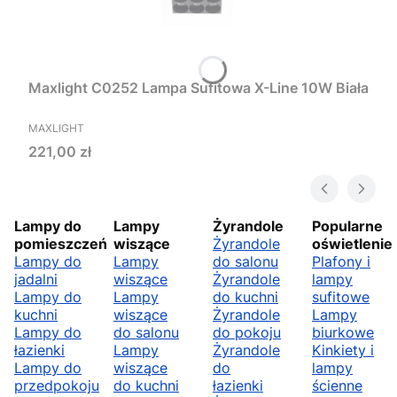
Maxlight C0252 Lampa Sufitowa X-Line 10W Biała
PRODUCENT
MAXLIGHT
Cena
221,00 zł
Lampy do
Lampy
Żyrandole
Popularne
pomieszczeń
wiszące
Żyrandole
oświetlenie
Lampy do
Lampy
do salonu
Plafony i
jadalni
wiszące
Żyrandole
lampy
Lampy do
Lampy
do kuchni
sufitowe
kuchni
wiszące
Żyrandole
Lampy
Lampy do
do salonu
do pokoju
biurkowe
łazienki
Lampy
Żyrandole
Kinkiety i
Lampy do
wiszące
do
lampy
przedpokoju
do kuchni
łazienki
ścienne