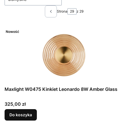
Strona
z 29
Poprzednie produkty
Nowość
Maxlight W0475 Kinkiet Leonardo 8W Amber Glass
Cena
325,00 zł
Do koszyka