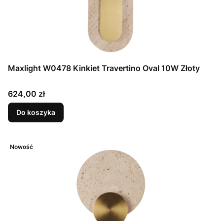
Maxlight W0478 Kinkiet Travertino Oval 10W Złoty
Cena
624,00 zł
Do koszyka
Nowość