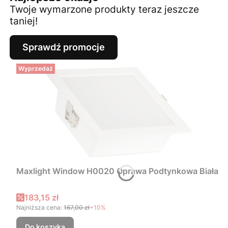
Twoje wymarzone produkty teraz jeszcze
taniej!
Sprawdź promocje
Wyprzedaż
Maxlight Window H0020 Oprawa Podtynkowa Biała
Cena promocyjna
183,15 zł
Najniższa cena:
167,00 zł
+10%
Do koszyka