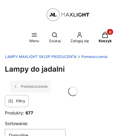
Produkty w kosz
Otwórz wyszukiwarkę
Menu
Szukaj
Zaloguj się
Koszyk
LAMPY MAXLIGHT SKLEP PRODUCENTA
Pomieszczenia
Lampy do jadalni
Pomieszczenia
Filtry
Produkty:
677
Lista produktów
Sortowanie:
Domyślne