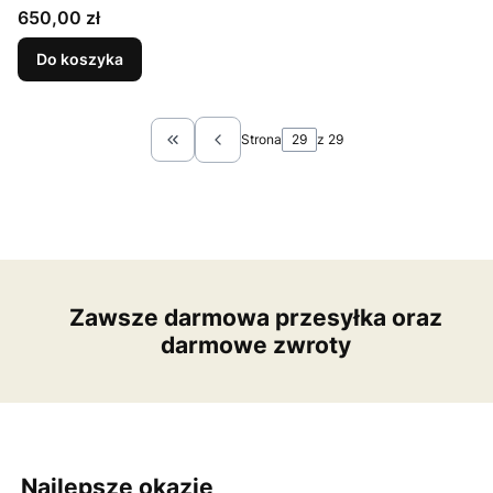
Cena
650,00 zł
Do koszyka
Strona
z 29
Wróć do pierwszej strony z produktami
Zawsze darmowa przesyłka oraz
darmowe zwroty
Najlepsze okazje