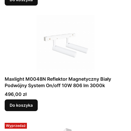
Maxlight M0048N Reflektor Magnetyczny Biały
Podwójny System On/off 10W 806 lm 3000k
Cena
496,00 zł
Do koszyka
Wyprzedaż