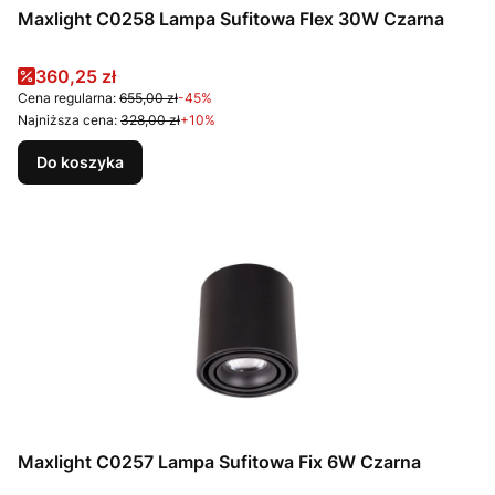
Maxlight C0258 Lampa Sufitowa Flex 30W Czarna
Cena promocyjna
360,25 zł
Cena regularna:
655,00 zł
-45%
Najniższa cena:
328,00 zł
+10%
Do koszyka
Maxlight C0257 Lampa Sufitowa Fix 6W Czarna