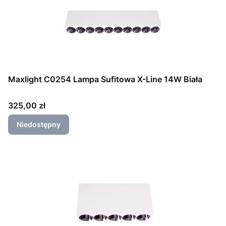
Maxlight C0254 Lampa Sufitowa X-Line 14W Biała
Cena
325,00 zł
Niedostępny