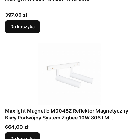
Cena
397,00 zł
Do koszyka
Maxlight Magnetic M0048Z Reflektor Magnetyczny
Biały Podwójny System Zigbee 10W 806 LM
2700/5000K
Cena
664,00 zł
Do koszyka