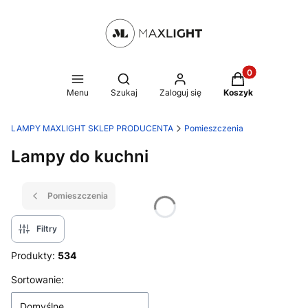
Produkty w kosz
Otwórz wyszukiwarkę
Menu
Szukaj
Zaloguj się
Koszyk
LAMPY MAXLIGHT SKLEP PRODUCENTA
Pomieszczenia
Lampy do kuchni
Pomieszczenia
Filtry
Produkty:
534
Lista produktów
Sortowanie:
Domyślne