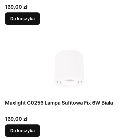
Cena
169,00 zł
Do koszyka
Maxlight C0256 Lampa Sufitowa Fix 6W Biała
Cena
169,00 zł
Do koszyka