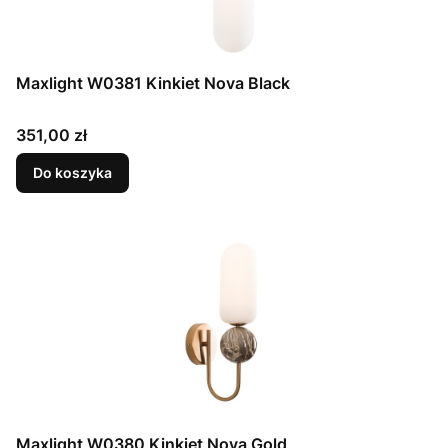
Maxlight W0381 Kinkiet Nova Black
Cena
351,00 zł
Do koszyka
Maxlight W0380 Kinkiet Nova Gold