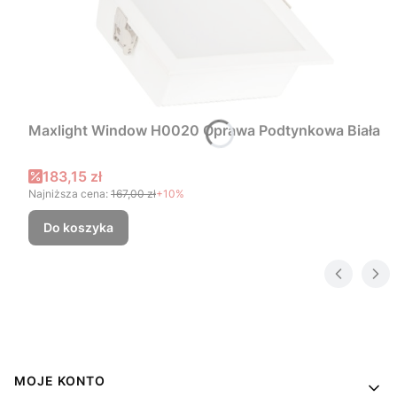
Maxlight Window H0020 Oprawa Podtynkowa Biała
Cena promocyjna
183,15 zł
Najniższa cena:
167,00 zł
+10%
Do koszyka
Linki w stopce
MOJE KONTO