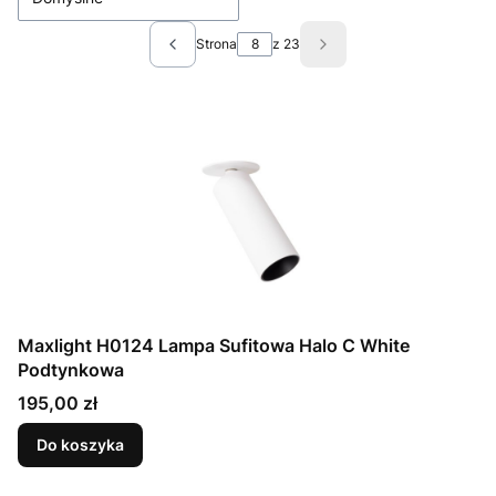
Strona
z 23
Poprzednie produkty
Następne produkty
Maxlight H0124 Lampa Sufitowa Halo C White
Podtynkowa
Cena
195,00 zł
Do koszyka