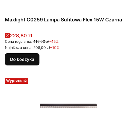
Maxlight C0259 Lampa Sufitowa Flex 15W Czarna
Cena promocyjna
228,80 zł
Cena regularna:
416,00 zł
-45%
Najniższa cena:
208,00 zł
+10%
Do koszyka
Wyprzedaż