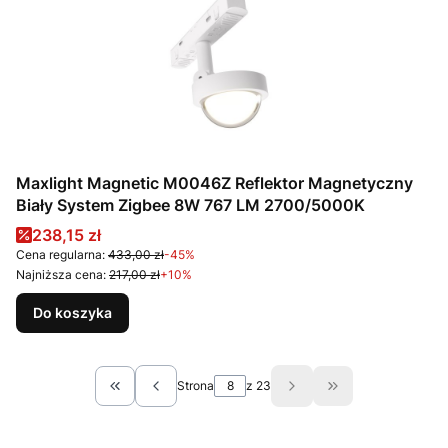
Maxlight Magnetic M0046Z Reflektor Magnetyczny
Biały System Zigbee 8W 767 LM 2700/5000K
Cena promocyjna
238,15 zł
Cena regularna:
433,00 zł
-45%
Najniższa cena:
217,00 zł
+10%
Do koszyka
Strona
z 23
Wróć do pierwszej strony z produktami
Przejdź do ostat