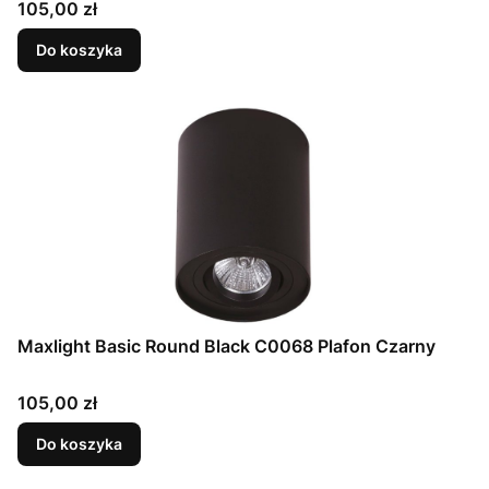
Cena
105,00 zł
Do koszyka
Maxlight Basic Round Black C0068 Plafon Czarny
Cena
105,00 zł
Do koszyka