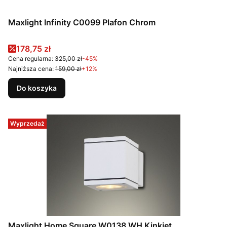
Maxlight Infinity C0099 Plafon Chrom
Cena promocyjna
178,75 zł
Cena regularna:
325,00 zł
-45%
Najniższa cena:
159,00 zł
+12%
Do koszyka
Wyprzedaż
Maxlight Home Square W0138 WH Kinkiet