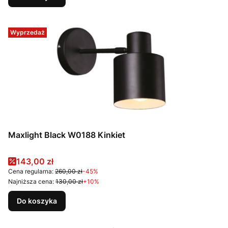
Wyprzedaż
Maxlight Black W0188 Kinkiet
Cena promocyjna
143,00 zł
Cena regularna:
260,00 zł
-45%
Najniższa cena:
130,00 zł
+10%
Do koszyka