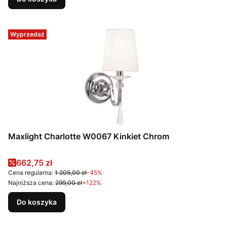
Wyprzedaż
Maxlight Charlotte W0067 Kinkiet Chrom
Cena promocyjna
662,75 zł
Cena regularna:
1 205,00 zł
-45%
Najniższa cena:
299,00 zł
+122%
Do koszyka