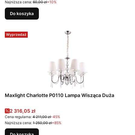
Najniższa cena:
60,00 zł
+10%
Do koszyka
Wyprzedaż
Maxlight Charlotte P0110 Lampa Wisząca Duża
Cena promocyjna
2 316,05 zł
Cena regularna:
4 211,00 zł
-45%
Najniższa cena:
1 250,00 zł
+85%
Do koszyka