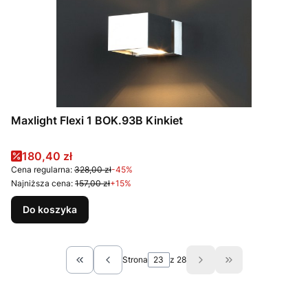
Maxlight Flexi 1 BOK.93B Kinkiet
Cena promocyjna
180,40 zł
Cena regularna:
328,00 zł
-45%
Najniższa cena:
157,00 zł
+15%
Do koszyka
Strona
z 28
Wróć do pierwszej strony z produktami
Przejdź do ostat