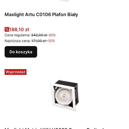
Maxlight Artu C0106 Plafon Biały
Cena promocyjna
188,10 zł
Cena regularna:
342,00 zł
-45%
Najniższa cena:
171,00 zł
+10%
Do koszyka
Wyprzedaż