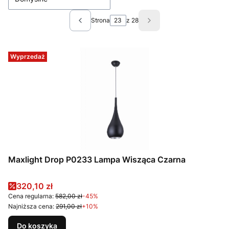
Strona
z 28
Poprzednie produkty
Następne produkty
Wyprzedaż
Maxlight Drop P0233 Lampa Wisząca Czarna
Cena promocyjna
320,10 zł
Cena regularna:
582,00 zł
-45%
Najniższa cena:
291,00 zł
+10%
Do koszyka