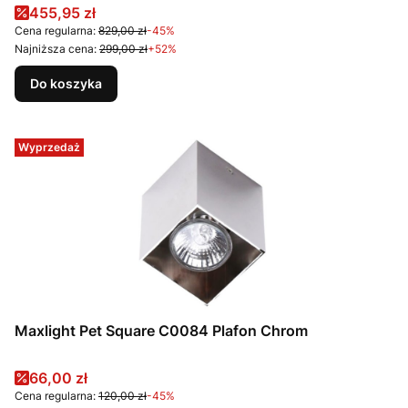
Cena promocyjna
455,95 zł
Cena regularna:
829,00 zł
-45%
Najniższa cena:
299,00 zł
+52%
Do koszyka
Wyprzedaż
Maxlight Pet Square C0084 Plafon Chrom
Cena promocyjna
66,00 zł
Cena regularna:
120,00 zł
-45%