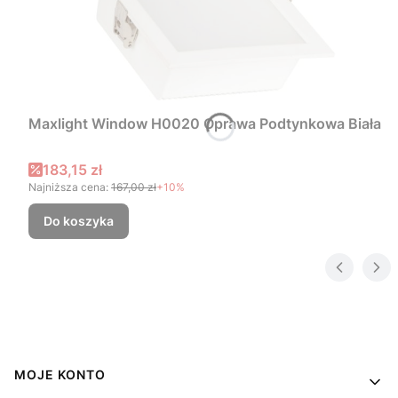
Maxlight Window H0020 Oprawa Podtynkowa Biała
Cena promocyjna
183,15 zł
Najniższa cena:
167,00 zł
+10%
Do koszyka
Linki w stopce
MOJE KONTO