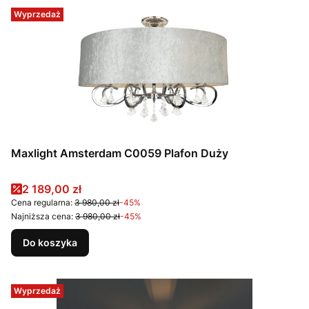
Wyprzedaż
Maxlight Amsterdam C0059 Plafon Duży
Cena promocyjna
2 189,00 zł
Cena regularna:
3 980,00 zł
-45%
Najniższa cena:
3 980,00 zł
-45%
Do koszyka
Wyprzedaż