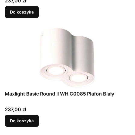
Cena
237,00 zł
Do koszyka
Maxlight Basic Round II WH C0085 Plafon Biały
Cena
237,00 zł
Do koszyka