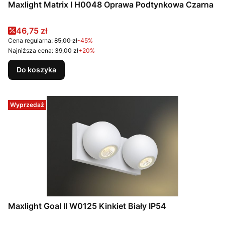
Maxlight Matrix I H0048 Oprawa Podtynkowa Czarna
Cena promocyjna
46,75 zł
Cena regularna:
85,00 zł
-45%
Najniższa cena:
39,00 zł
+20%
Do koszyka
Wyprzedaż
Maxlight Goal II W0125 Kinkiet Biały IP54