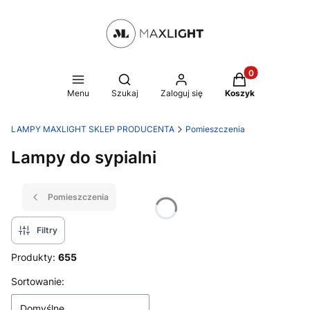
Produkty w kosz
Otwórz wyszukiwarkę
Menu
Szukaj
Zaloguj się
Koszyk
LAMPY MAXLIGHT SKLEP PRODUCENTA
Pomieszczenia
Lampy do sypialni
Pomieszczenia
Filtry
Produkty:
655
Lista produktów
Sortowanie:
Domyślne