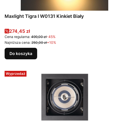
Maxlight Tigra I W0131 Kinkiet Biały
Cena promocyjna
274,45 zł
Cena regularna:
499,00 zł
-45%
Najniższa cena:
250,00 zł
+10%
Do koszyka
Wyprzedaż