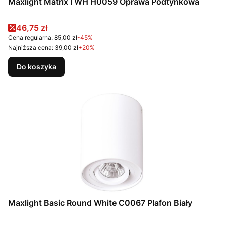
Maxlight Matrix I WH H0059 Oprawa Podtynkowa
Cena promocyjna
46,75 zł
Cena regularna:
85,00 zł
-45%
Najniższa cena:
39,00 zł
+20%
Do koszyka
Maxlight Basic Round White C0067 Plafon Biały