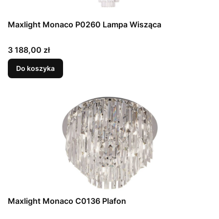
Maxlight Monaco P0260 Lampa Wisząca
Cena
3 188,00 zł
Do koszyka
Maxlight Monaco C0136 Plafon