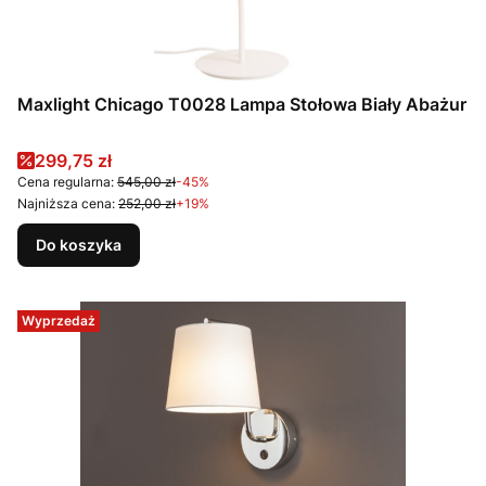
Maxlight Chicago T0028 Lampa Stołowa Biały Abażur
Cena promocyjna
299,75 zł
Cena regularna:
545,00 zł
-45%
Najniższa cena:
252,00 zł
+19%
Do koszyka
Wyprzedaż