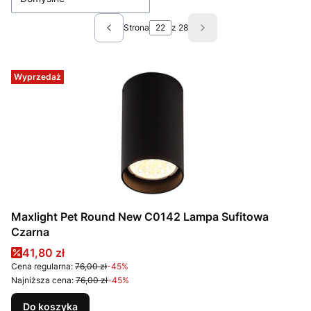
Strona
z 28
Poprzednie produkty
Następne produkty
Wyprzedaż
Maxlight Pet Round New C0142 Lampa Sufitowa
Czarna
Cena promocyjna
41,80 zł
Cena regularna:
76,00 zł
-45%
Najniższa cena:
76,00 zł
-45%
Do koszyka