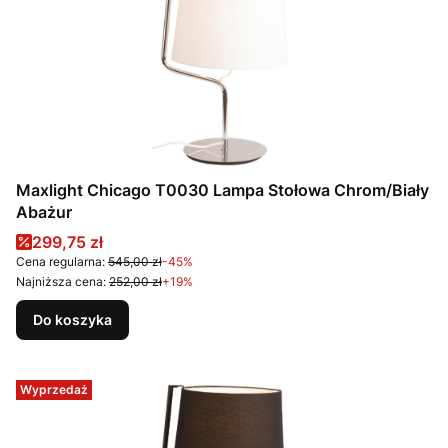
Maxlight Chicago T0030 Lampa Stołowa Chrom/Biały
Abażur
Cena promocyjna
299,75 zł
Cena regularna:
545,00 zł
-45%
Najniższa cena:
252,00 zł
+19%
Do koszyka
Wyprzedaż