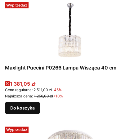
Wyprzedaż
Maxlight Puccini P0266 Lampa Wisząca 40 cm
Cena promocyjna
1 381,05 zł
Cena regularna:
2 511,00 zł
-45%
Najniższa cena:
1 256,00 zł
+10%
Do koszyka
Wyprzedaż