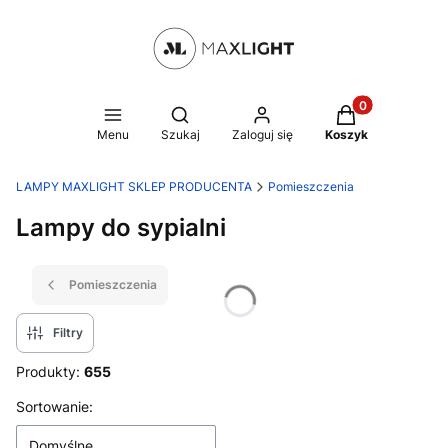
Produkty w kosz
Otwórz wyszukiwarkę
Menu
Szukaj
Zaloguj się
Koszyk
LAMPY MAXLIGHT SKLEP PRODUCENTA
Pomieszczenia
Lampy do sypialni
Pomieszczenia
Filtry
Produkty:
655
Lista produktów
Sortowanie:
Domyślne