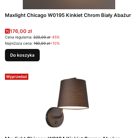
Maxlight Chicago W0195 Kinkiet Chrom Biały Abażur
Cena promocyjna
176,00 zł
Cena regularna:
320,00 zł
-45%
Najniższa cena:
160,00 zł
+10%
Do koszyka
Wyprzedaż