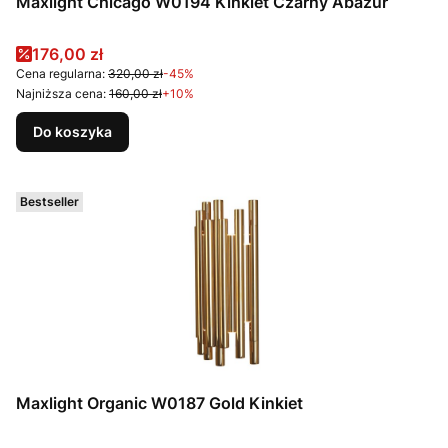
Maxlight Chicago W0194 Kinkiet Czarny Abażur
Cena promocyjna
176,00 zł
Cena regularna:
320,00 zł
-45%
Najniższa cena:
160,00 zł
+10%
Do koszyka
Bestseller
Maxlight Organic W0187 Gold Kinkiet