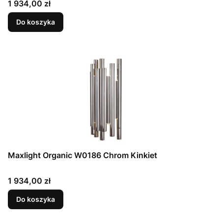
Cena
1 934,00 zł
Do koszyka
Maxlight Organic W0186 Chrom Kinkiet
Cena
1 934,00 zł
Do koszyka