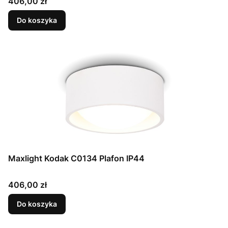
Cena
406,00 zł
Do koszyka
Maxlight Kodak C0134 Plafon IP44
Cena
406,00 zł
Do koszyka