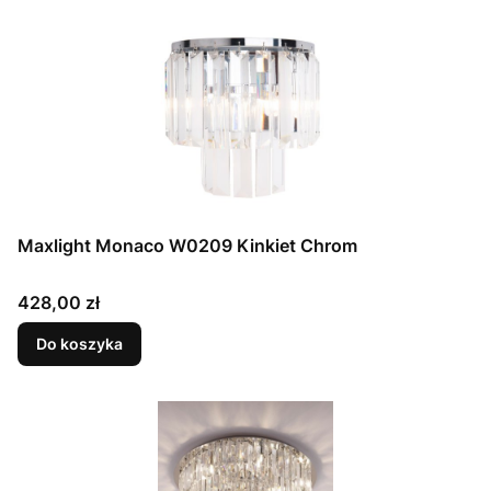
Maxlight Monaco W0209 Kinkiet Chrom
Cena
428,00 zł
Do koszyka