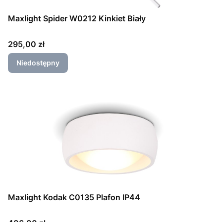
Maxlight Spider W0212 Kinkiet Biały
Cena
295,00 zł
Niedostępny
Maxlight Kodak C0135 Plafon IP44