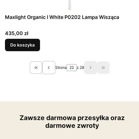
Maxlight Organic I White P0202 Lampa Wisząca
Cena
435,00 zł
Do koszyka
Strona
z 28
Wróć do pierwszej strony z produktami
Przejdź do ostat
Zawsze darmowa przesyłka oraz
darmowe zwroty