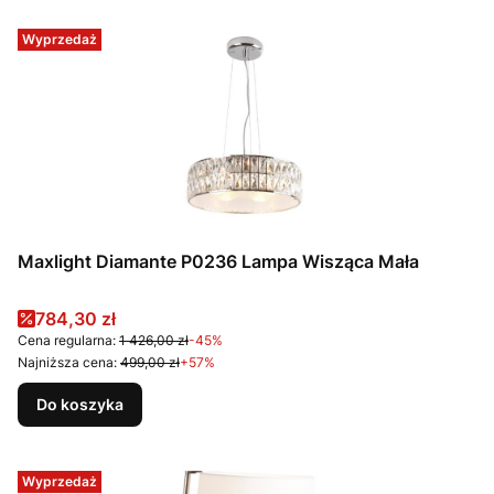
Wyprzedaż
Maxlight Diamante P0236 Lampa Wisząca Mała
Cena promocyjna
784,30 zł
Cena regularna:
1 426,00 zł
-45%
Najniższa cena:
499,00 zł
+57%
Do koszyka
Wyprzedaż