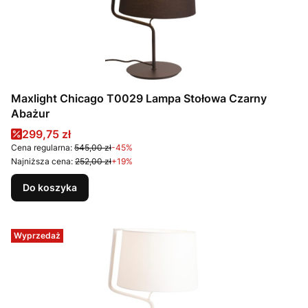
Maxlight Chicago T0029 Lampa Stołowa Czarny
Abażur
Cena promocyjna
299,75 zł
Cena regularna:
545,00 zł
-45%
Najniższa cena:
252,00 zł
+19%
Do koszyka
Wyprzedaż