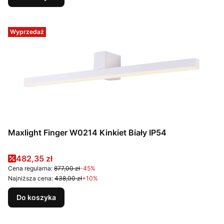
Wyprzedaż
Maxlight Finger W0214 Kinkiet Biały IP54
Cena promocyjna
482,35 zł
Cena regularna:
877,00 zł
-45%
Najniższa cena:
438,00 zł
+10%
Do koszyka