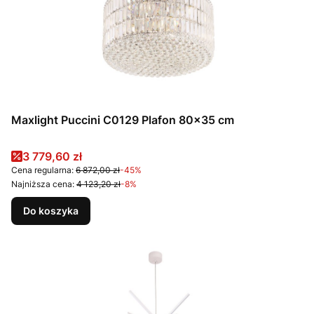
Maxlight Puccini C0129 Plafon 80x35 cm
Cena promocyjna
3 779,60 zł
Cena regularna:
6 872,00 zł
-45%
Najniższa cena:
4 123,20 zł
-8%
Do koszyka