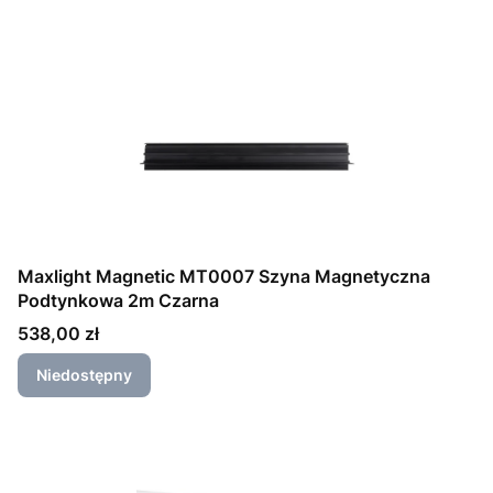
Maxlight Magnetic MT0007 Szyna Magnetyczna
Podtynkowa 2m Czarna
Cena
538,00 zł
Niedostępny