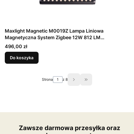
Maxlight Magnetic M0019Z Lampa Liniowa
Magnetyczna System Zigbee 12W 812 LM
2700/5000K
Cena
496,00 zł
Do koszyka
Strona
z 8
Przejdź do ostatniej st
Zawsze darmowa przesyłka oraz