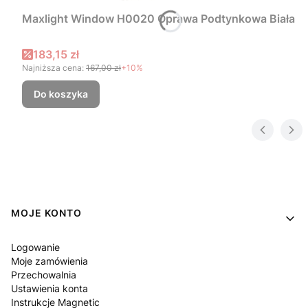
Maxlight Window H0020 Oprawa Podtynkowa Biała
Cena promocyjna
183,15 zł
Najniższa cena:
167,00 zł
+10%
Do koszyka
Linki w stopce
MOJE KONTO
Logowanie
Moje zamówienia
Przechowalnia
Ustawienia konta
Instrukcje Magnetic