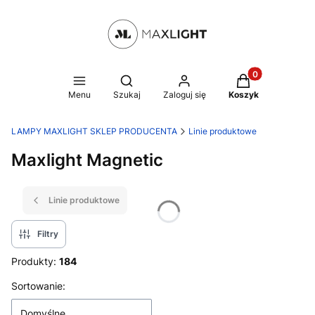
Produkty w kosz
Otwórz wyszukiwarkę
Menu
Szukaj
Zaloguj się
Koszyk
LAMPY MAXLIGHT SKLEP PRODUCENTA
Linie produktowe
Maxlight Magnetic
Linie produktowe
Filtry
Produkty:
184
Lista produktów
Sortowanie:
Domyślne