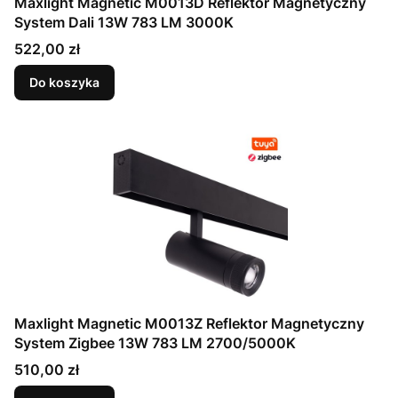
Maxlight Magnetic M0013D Reflektor Magnetyczny
System Dali 13W 783 LM 3000K
Cena
522,00 zł
Do koszyka
Maxlight Magnetic M0013Z Reflektor Magnetyczny
System Zigbee 13W 783 LM 2700/5000K
Cena
510,00 zł