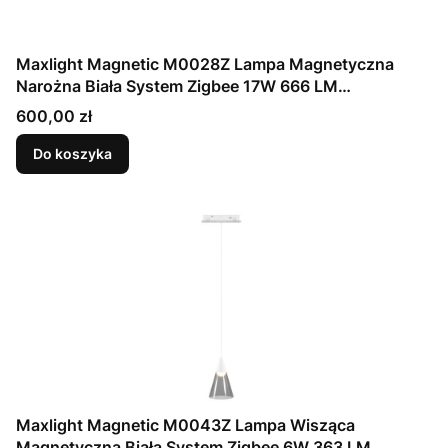
Maxlight Magnetic M0028Z Lampa Magnetyczna
Narożna Biała System Zigbee 17W 666 LM
2700/5000K
Cena
600,00 zł
Do koszyka
Maxlight Magnetic M0043Z Lampa Wisząca
Magnetyczna Biała System Zigbee 6W 363 LM