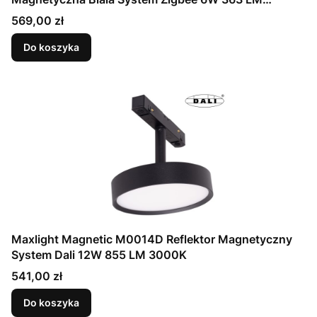
2700/5000K
Cena
569,00 zł
Do koszyka
Maxlight Magnetic M0014D Reflektor Magnetyczny
System Dali 12W 855 LM 3000K
Cena
541,00 zł
Do koszyka