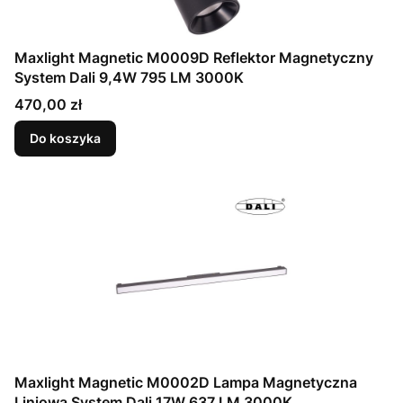
Maxlight Magnetic M0009D Reflektor Magnetyczny
System Dali 9,4W 795 LM 3000K
Cena
470,00 zł
Do koszyka
Maxlight Magnetic M0002D Lampa Magnetyczna
Liniowa System Dali 17W 637 LM 3000K