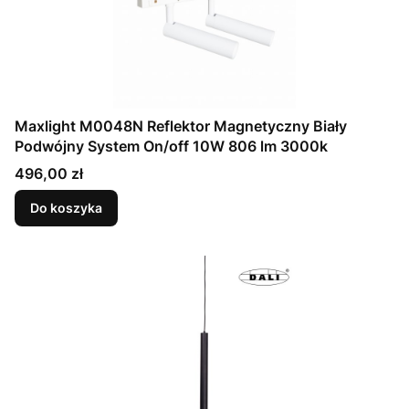
Maxlight M0048N Reflektor Magnetyczny Biały
Podwójny System On/off 10W 806 lm 3000k
Cena
496,00 zł
Do koszyka