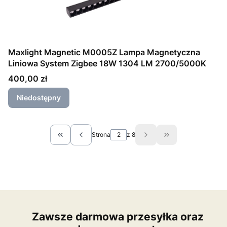
Maxlight Magnetic M0005Z Lampa Magnetyczna
Liniowa System Zigbee 18W 1304 LM 2700/5000K
Cena
400,00 zł
Niedostępny
Strona
z 8
Wróć do pierwszej strony z produktami
Przejdź do ostatn
Zawsze darmowa przesyłka oraz