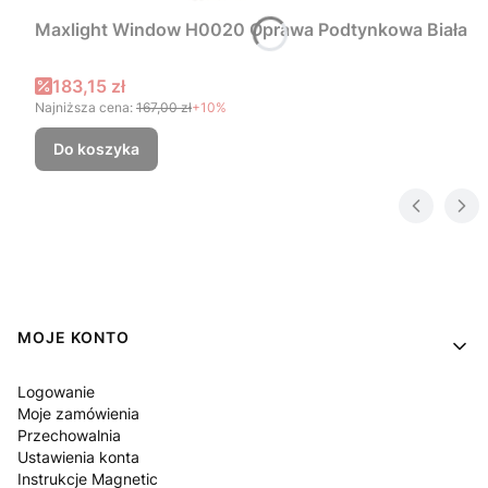
Maxlight Window H0020 Oprawa Podtynkowa Biała
Cena promocyjna
183,15 zł
Najniższa cena:
167,00 zł
+10%
Do koszyka
Linki w stopce
MOJE KONTO
Logowanie
Moje zamówienia
Przechowalnia
Ustawienia konta
Instrukcje Magnetic