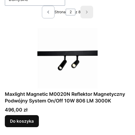
Strona
z 8
Poprzednie produkty
Następne produkty
Maxlight Magnetic M0020N Reflektor Magnetyczny
Podwójny System On/Off 10W 806 LM 3000K
Cena
496,00 zł
Do koszyka