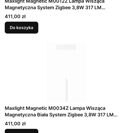
Maxlight Magnetic M0012Z Lampa Wisząca
Magnetyczna System Zigbee 3,8W 317 LM
2700/5000K
Cena
411,00 zł
Do koszyka
Maxlight Magnetic M0034Z Lampa Wisząca
Magnetyczna Biała System Zigbee 3,8W 317 LM
2700/5000K
Cena
411,00 zł