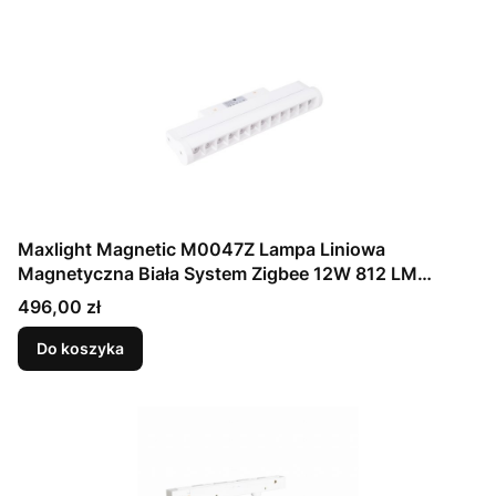
Maxlight Magnetic M0047Z Lampa Liniowa
Magnetyczna Biała System Zigbee 12W 812 LM
2700/5000K
Cena
496,00 zł
Do koszyka