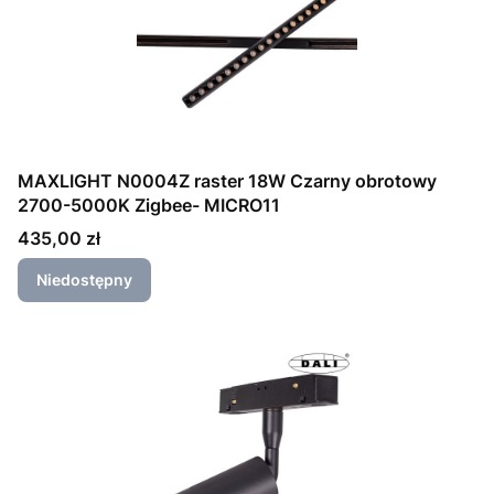
MAXLIGHT N0004Z raster 18W Czarny obrotowy
2700-5000K Zigbee- MICRO11
Cena
435,00 zł
Niedostępny