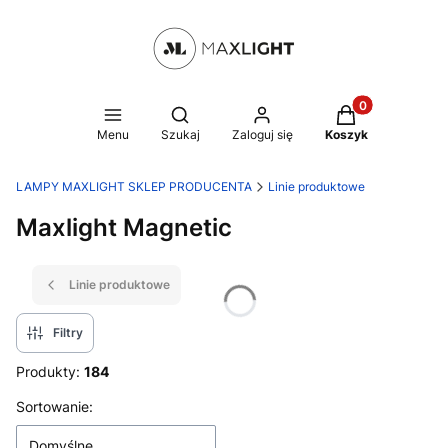
Produkty w kosz
Otwórz wyszukiwarkę
Menu
Szukaj
Zaloguj się
Koszyk
LAMPY MAXLIGHT SKLEP PRODUCENTA
Linie produktowe
Maxlight Magnetic
Linie produktowe
Filtry
Produkty:
184
Lista produktów
Sortowanie:
Domyślne