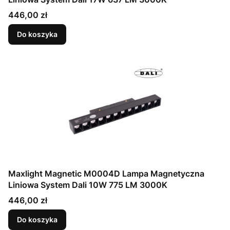
Cena
446,00 zł
Do koszyka
Maxlight Magnetic M0004D Lampa Magnetyczna
Liniowa System Dali 10W 775 LM 3000K
Cena
446,00 zł
Do koszyka