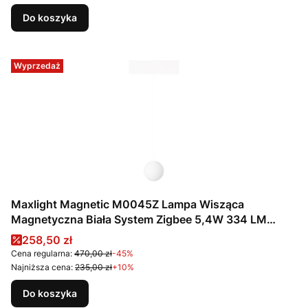
Do koszyka
Wyprzedaż
Maxlight Magnetic M0045Z Lampa Wisząca
Magnetyczna Biała System Zigbee 5,4W 334 LM
2700/5000K
Cena promocyjna
258,50 zł
Cena regularna:
470,00 zł
-45%
Najniższa cena:
235,00 zł
+10%
Do koszyka