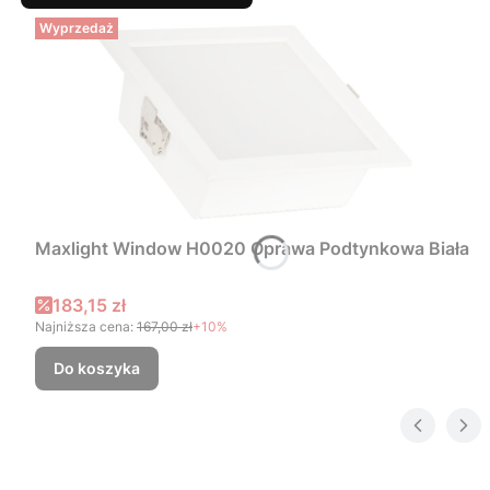
Wyprzedaż
Maxlight Window H0020 Oprawa Podtynkowa Biała
Cena promocyjna
183,15 zł
Najniższa cena:
167,00 zł
+10%
Do koszyka