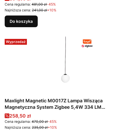
Cena regularna:
481,00 zł
-45%
Najniższa cena:
241,00 zł
+10%
Do koszyka
Wyprzedaż
Maxlight Magnetic M0017Z Lampa Wisząca
Magnetyczna System Zigbee 5,4W 334 LM
2700/5000K
Cena promocyjna
258,50 zł
Cena regularna:
470,00 zł
-45%
Najniższa cena:
235,00 zł
+10%