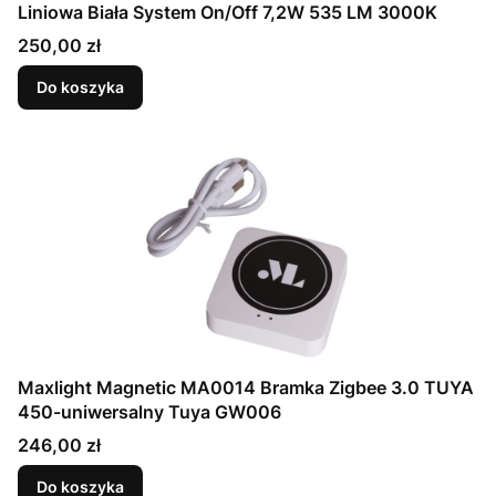
Liniowa Biała System On/Off 7,2W 535 LM 3000K
Cena
250,00 zł
Do koszyka
Maxlight Magnetic MA0014 Bramka Zigbee 3.0 TUYA
450-uniwersalny Tuya GW006
Cena
246,00 zł
Do koszyka