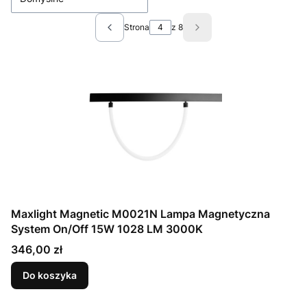
Strona
z 8
Poprzednie produkty
Następne produkty
Maxlight Magnetic M0021N Lampa Magnetyczna
System On/Off 15W 1028 LM 3000K
Cena
346,00 zł
Do koszyka