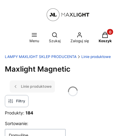
Produkty w kosz
Otwórz wyszukiwarkę
Menu
Szukaj
Zaloguj się
Koszyk
LAMPY MAXLIGHT SKLEP PRODUCENTA
Linie produktowe
Maxlight Magnetic
Linie produktowe
Filtry
Produkty:
184
Lista produktów
Sortowanie:
Domyślne