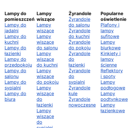
Lampy do
Lampy
Żyrandole
Popularne
pomieszczeń
wiszące
Żyrandole
oświetlenie
Lampy do
Lampy
do salonu
Plafony i
jadalni
wiszące
Żyrandole
lampy
Lampy do
Lampy
do kuchni
sufitowe
kuchni
wiszące
Żyrandole
Lampy
Lampy do
do salonu
do pokoju
biurkowe
łazienki
Lampy
Żyrandole
Kinkiety i
Lampy do
wiszące
do
lampy
przedpokoju
do kuchni
łazienki
ścienne
Lampy do
Lampy
Żyrandole
Reflektory
salonu
wiszące
do
i spoty
Lampy do
do pokoju
sypialni
Lampy
sypialni
Lampy
Żyrandole
podłogowe
Lampy do
wiszące
kule
Lampy
biura
do
Żyrandole
podtynkowe
łazienki
nowoczesne
Lampy
Lampy
łazienkowe
wiszące
do
sypialni