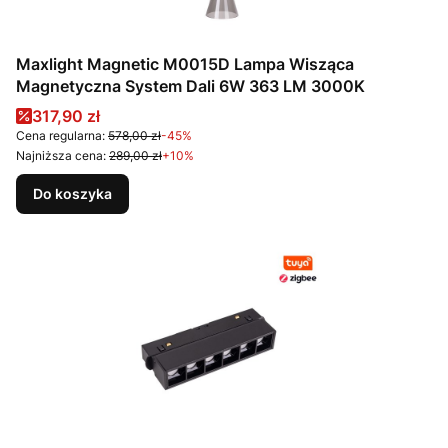
Maxlight Magnetic M0015D Lampa Wisząca
Magnetyczna System Dali 6W 363 LM 3000K
Cena promocyjna
317,90 zł
Cena regularna:
578,00 zł
-45%
Najniższa cena:
289,00 zł
+10%
Do koszyka