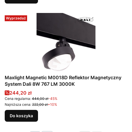
Wyprzedaż
Maxlight Magnetic M0018D Reflektor Magnetyczny
System Dali 8W 767 LM 3000K
Cena promocyjna
244,20 zł
Cena regularna:
444,00 zł
-45%
Najniższa cena:
222,00 zł
+10%
Do koszyka