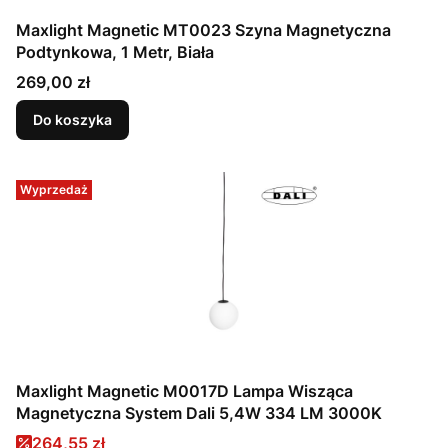
Maxlight Magnetic MT0023 Szyna Magnetyczna
Podtynkowa, 1 Metr, Biała
Cena
269,00 zł
Do koszyka
Wyprzedaż
Maxlight Magnetic M0017D Lampa Wisząca
Magnetyczna System Dali 5,4W 334 LM 3000K
Cena promocyjna
264,55 zł