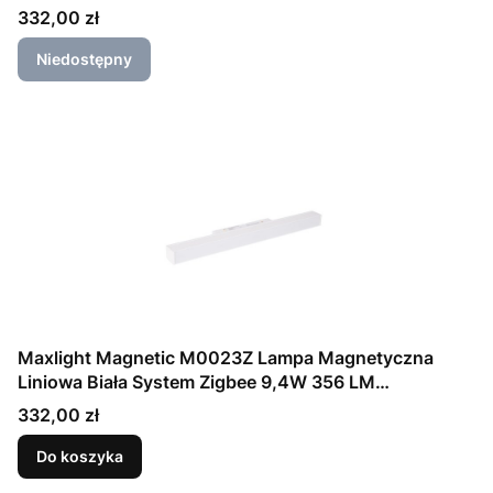
Cena
332,00 zł
Niedostępny
Maxlight Magnetic M0023Z Lampa Magnetyczna
Liniowa Biała System Zigbee 9,4W 356 LM
2700/5000K
Cena
332,00 zł
Do koszyka