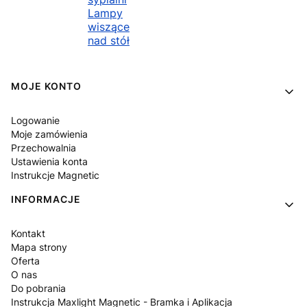
Lampy
wiszące
nad stół
Linki w stopce
MOJE KONTO
Logowanie
Moje zamówienia
Przechowalnia
Ustawienia konta
Instrukcje Magnetic
INFORMACJE
Kontakt
Mapa strony
Oferta
O nas
Do pobrania
Instrukcja Maxlight Magnetic - Bramka i Aplikacja