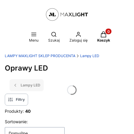
Produkty w kosz
Otwórz wyszukiwarkę
Menu
Szukaj
Zaloguj się
Koszyk
LAMPY MAXLIGHT SKLEP PRODUCENTA
Lampy LED
Oprawy LED
Lampy LED
Filtry
Produkty:
40
Lista produktów
Sortowanie:
Domyślne