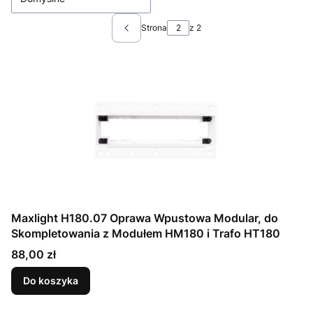
Strona
z 2
Poprzednie produkty
Maxlight H180.07 Oprawa Wpustowa Modular, do
Skompletowania z Modułem HM180 i Trafo HT180
Cena
88,00 zł
Do koszyka