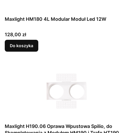
Maxlight HM180 4L Modular Moduł Led 12W
Cena
128,00 zł
Do koszyka
Maxlight H190.06 Oprawa Wpustowa Spilio, do
Skompletowania z Modułem HM190 i Trafo HT190