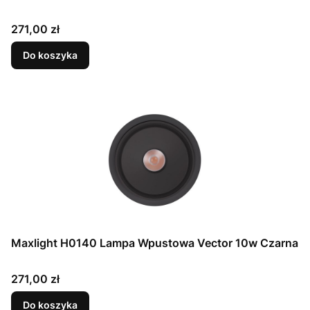
Cena
271,00 zł
Do koszyka
Maxlight H0140 Lampa Wpustowa Vector 10w Czarna
Cena
271,00 zł
Do koszyka