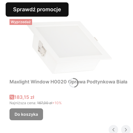
Sprawdź promocje
Wyprzedaż
Maxlight Window H0020 Oprawa Podtynkowa Biała
Cena promocyjna
183,15 zł
Najniższa cena:
167,00 zł
+10%
Do koszyka