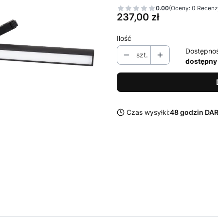
0.00
(Oceny: 0 Recenzj
Cena
237,00 zł
Ilość
Dostępno
szt.
dostępny
Czas wysyłki:
48 godzin D