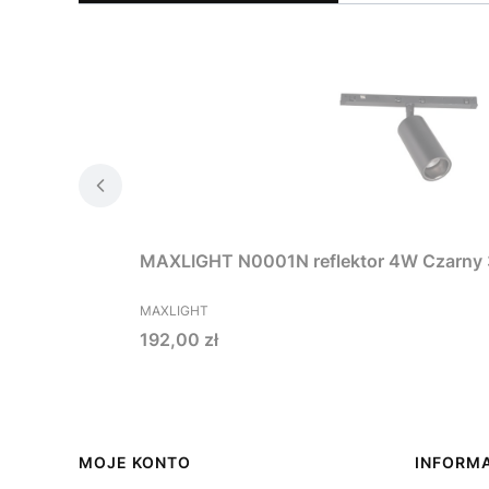
PRODUCENT
MAXLIGHT
Cena
192,00 zł
Linki w stopce
MOJE KONTO
INFORM