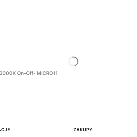
MAXLIGHT N0001N reflektor 4W Czarny 3000K On-Off- MICRO11
ACJE
ZAKUPY