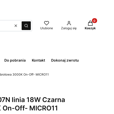
Produkty w kos
Wyczyść
Szukaj
Ulubione
Zaloguj się
Koszyk
Do pobrania
Kontakt
Dokonaj zwrotu
obrotowa 3000K On-Off- MICRO11
N linia 18W Czarna
 On-Off- MICRO11