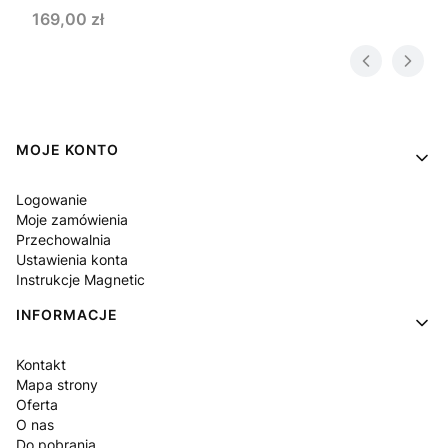
Cena
169,00 zł
Linki w stopce
MOJE KONTO
Logowanie
Moje zamówienia
Przechowalnia
Ustawienia konta
Instrukcje Magnetic
INFORMACJE
Kontakt
Mapa strony
Oferta
O nas
Do pobrania