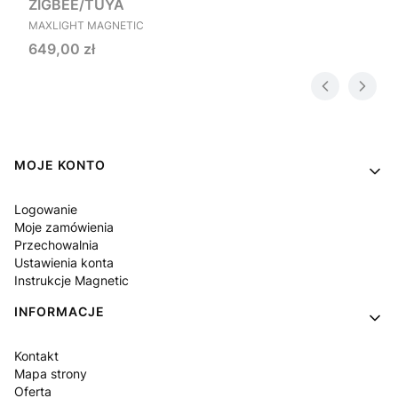
ZIGBEE/TUYA
PRODUCENT
MAXLIGHT MAGNETIC
Cena
649,00 zł
Linki w stopce
MOJE KONTO
Logowanie
Moje zamówienia
Przechowalnia
Ustawienia konta
Instrukcje Magnetic
INFORMACJE
Kontakt
Mapa strony
Oferta