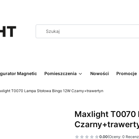
igurator Magnetic
Pomieszczenia
Nowości
Promocje
xlight T0070 Lampa Stołowa Bingo 12W Czarny+trawertyn
Maxlight T0070
Czarny+trawert
0.00
(Oceny: 0 Recenzj