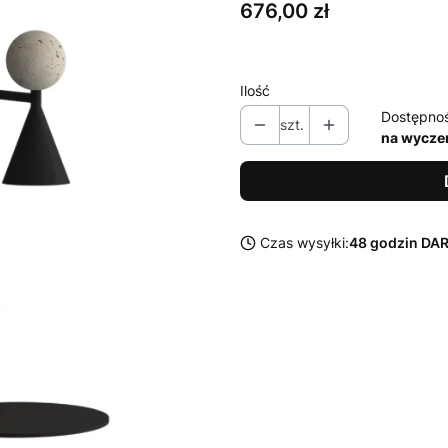
Cena
676,00 zł
Ilość
Dostępno
szt.
na wycze
Czas wysyłki:
48 godzin D