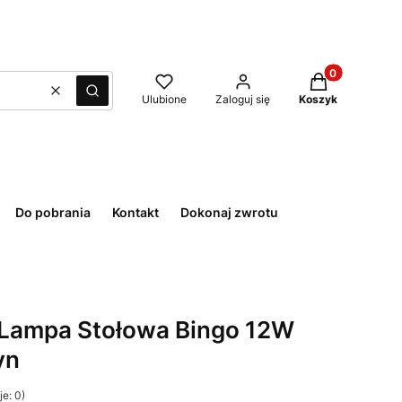
Produkty w kos
Wyczyść
Szukaj
Ulubione
Zaloguj się
Koszyk
Do pobrania
Kontakt
Dokonaj zwrotu
 Lampa Stołowa Bingo 12W
yn
e: 0)