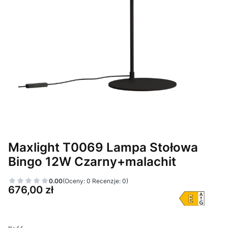
Maxlight T0069 Lampa Stołowa
Bingo 12W Czarny+malachit
0.00
(Oceny: 0 Recenzje: 0)
Cena
676,00 zł