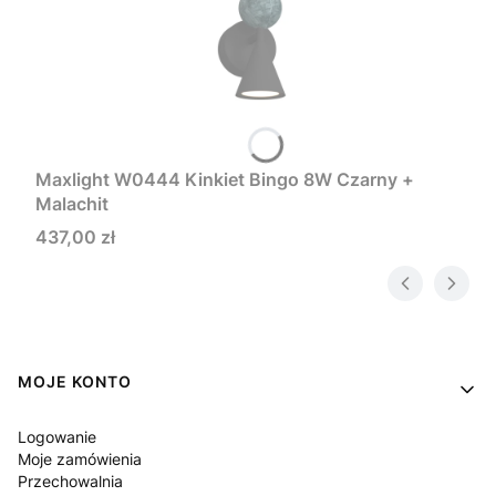
Maxlight W0444 Kinkiet Bingo 8W Czarny +
Malachit
Cena
437,00 zł
Linki w stopce
MOJE KONTO
Logowanie
Moje zamówienia
Przechowalnia