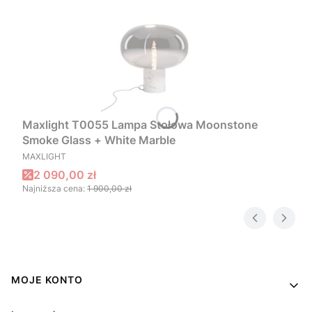
Maxlight T0055 Lampa Stołowa Moonstone
Smoke Glass + White Marble
PRODUCENT
MAXLIGHT
Cena promocyjna
2 090,00 zł
Najniższa cena:
1 900,00 zł
Linki w stopce
MOJE KONTO