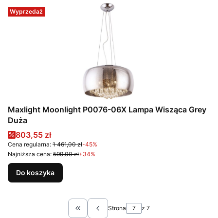
Wyprzedaż
Maxlight Moonlight P0076-06X Lampa Wisząca Grey
Duża
Cena promocyjna
803,55 zł
Cena regularna:
1 461,00 zł
-45%
Najniższa cena:
599,00 zł
+34%
Do koszyka
Strona
z 7
Wróć do pierwszej strony z produktami