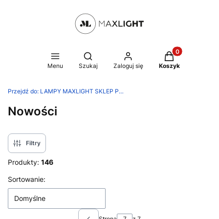
Produkty w kosz
Otwórz wyszukiwarkę
Menu
Szukaj
Zaloguj się
Koszyk
Przejdź do:
LAMPY MAXLIGHT SKLEP PRODUCENTA
Nowości
Filtry
Produkty:
146
Lista produktów
Sortowanie:
Domyślne
Strona
z 7