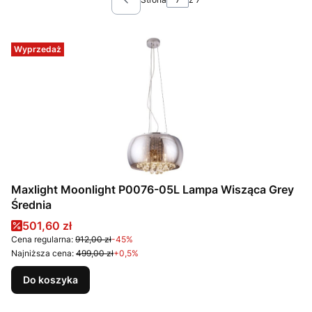
Poprzednie produkty
Wyprzedaż
Maxlight Moonlight P0076-05L Lampa Wisząca Grey
Średnia
Cena promocyjna
501,60 zł
Cena regularna:
912,00 zł
-45%
Najniższa cena:
499,00 zł
+0,5%
Do koszyka