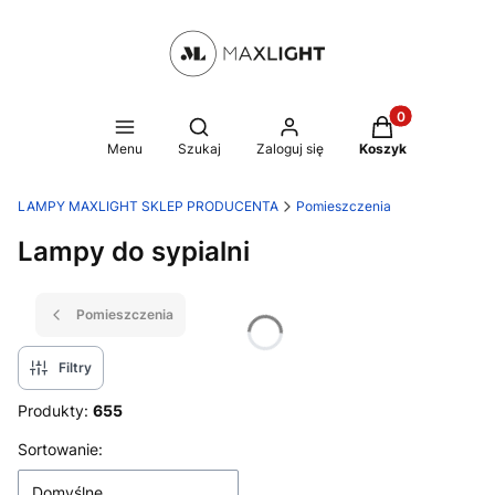
Produkty w kosz
Otwórz wyszukiwarkę
Menu
Szukaj
Zaloguj się
Koszyk
LAMPY MAXLIGHT SKLEP PRODUCENTA
Pomieszczenia
Lampy do sypialni
Pomieszczenia
Filtry
Produkty:
655
Lista produktów
Sortowanie:
Domyślne