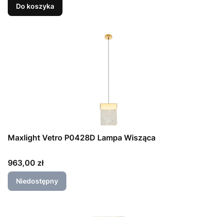
Do koszyka
Maxlight Vetro P0428D Lampa Wisząca
Cena
963,00 zł
Niedostępny