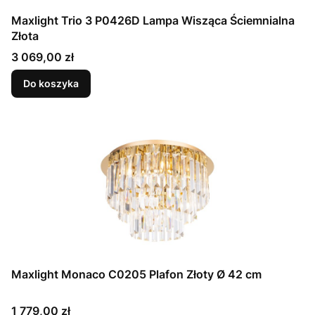
Maxlight Trio 3 P0426D Lampa Wisząca Ściemnialna
Złota
Cena
3 069,00 zł
Do koszyka
Maxlight Monaco C0205 Plafon Złoty Ø 42 cm
Cena
1 779,00 zł