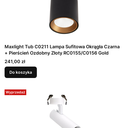
Maxlight Tub C0211 Lampa Sufitowa Okrągła Czarna
+ Pierścień Ozdobny Złoty RC0155/C0156 Gold
Cena
241,00 zł
Do koszyka
Wyprzedaż