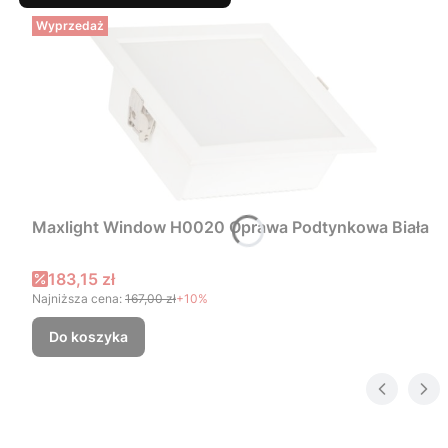
Wyprzedaż
Maxlight Window H0020 Oprawa Podtynkowa Biała
Cena promocyjna
183,15 zł
Najniższa cena:
167,00 zł
+10%
Do koszyka