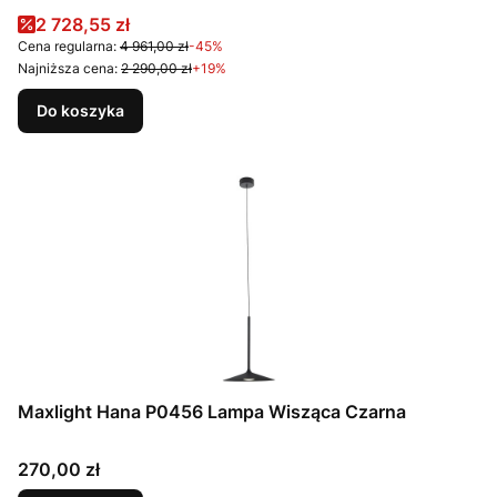
Cena promocyjna
2 728,55 zł
Cena regularna:
4 961,00 zł
-45%
Najniższa cena:
2 290,00 zł
+19%
Do koszyka
Maxlight Hana P0456 Lampa Wisząca Czarna
Cena
270,00 zł