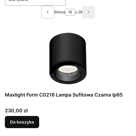
Strona
z 28
Poprzednie produkty
Następne produkty
Maxlight Form C0216 Lampa Sufitowa Czarna Ip65
Cena
230,00 zł
Do koszyka