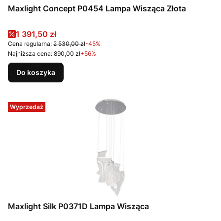
Maxlight Concept P0454 Lampa Wisząca Złota
Cena promocyjna
1 391,50 zł
Cena regularna:
2 530,00 zł
-45%
Najniższa cena:
890,00 zł
+56%
Do koszyka
Wyprzedaż
Maxlight Silk P0371D Lampa Wisząca