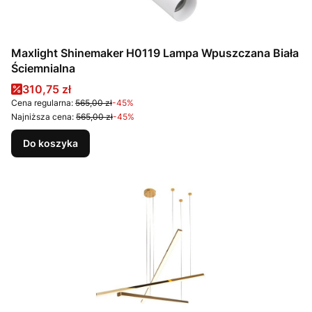
Maxlight Shinemaker H0119 Lampa Wpuszczana Biała
Ściemnialna
Cena promocyjna
310,75 zł
Cena regularna:
565,00 zł
-45%
Najniższa cena:
565,00 zł
-45%
Do koszyka