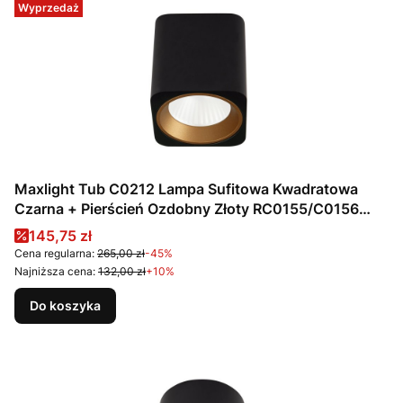
Wyprzedaż
Maxlight Tub C0212 Lampa Sufitowa Kwadratowa
Czarna + Pierścień Ozdobny Złoty RC0155/C0156
Gold
Cena promocyjna
145,75 zł
Cena regularna:
265,00 zł
-45%
Najniższa cena:
132,00 zł
+10%
Do koszyka