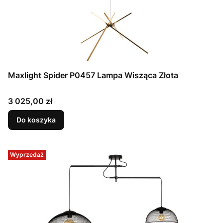
Maxlight Spider P0457 Lampa Wisząca Złota
Cena
3 025,00 zł
Do koszyka
Wyprzedaż