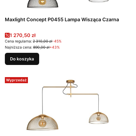
Maxlight Concept P0455 Lampa Wisząca Czarna
Cena promocyjna
1 270,50 zł
Cena regularna:
2 310,00 zł
-45%
Najniższa cena:
890,00 zł
+43%
Do koszyka
Wyprzedaż