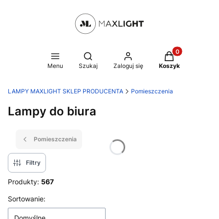
Produkty w kosz
Otwórz wyszukiwarkę
Menu
Szukaj
Zaloguj się
Koszyk
LAMPY MAXLIGHT SKLEP PRODUCENTA
Pomieszczenia
Lampy do biura
Pomieszczenia
Filtry
Produkty:
567
Lista produktów
Sortowanie:
Domyślne