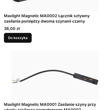
Maxlight Magnetic MA0002 Łącznik sztywny
zasilania pomiędzy dwoma szynami czarny
Cena
38,00 zł
Do koszyka
Maxlight Magnetic MA0001 Zasilanie szyny przy
użyciu zasilacza zewnętrznego MA0007