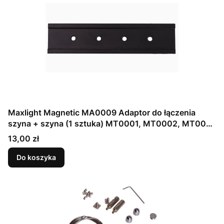
Maxlight Magnetic MA0009 Adaptor do łączenia
szyna + szyna (1 sztuka) MT0001, MT0002, MT0011,
MT0012
Cena
13,00 zł
Do koszyka