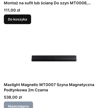
Montaż na sufit lub ścianę Do szyn MT0006,
MT0007
Cena
111,00 zł
Do koszyka
Maxlight Magnetic MT0007 Szyna Magnetyczna
Podtynkowa 2m Czarna
Cena
538,00 zł
Niedostępny