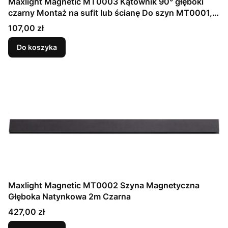
Maxlight Magnetic MT0003 Kątownik 90° głęboki
czarny Montaż na sufit lub ścianę Do szyn MT0001,
MT0002
Cena
107,00 zł
Do koszyka
Maxlight Magnetic MT0002 Szyna Magnetyczna
Głęboka Natynkowa 2m Czarna
Cena
427,00 zł