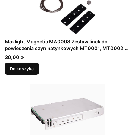
Maxlight Magnetic MA0008 Zestaw linek do
powieszenia szyn natynkowych MT0001, MT0002,
MT0011, MT0012
Cena
30,00 zł
Do koszyka