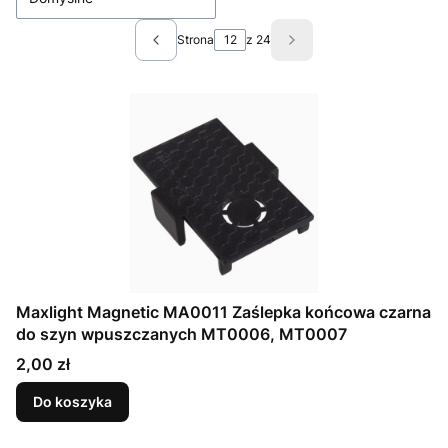
Strona
z 24
Poprzednie produkty
Następne produkty
Maxlight Magnetic MA0011 Zaślepka końcowa czarna
do szyn wpuszczanych MT0006, MT0007
Cena
2,00 zł
Do koszyka