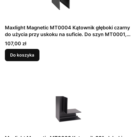
Maxlight Magnetic MT0004 Kątownik głęboki czarny
do użycia przy uskoku na suficie. Do szyn MT0001,
MT0002
Cena
107,00 zł
Do koszyka