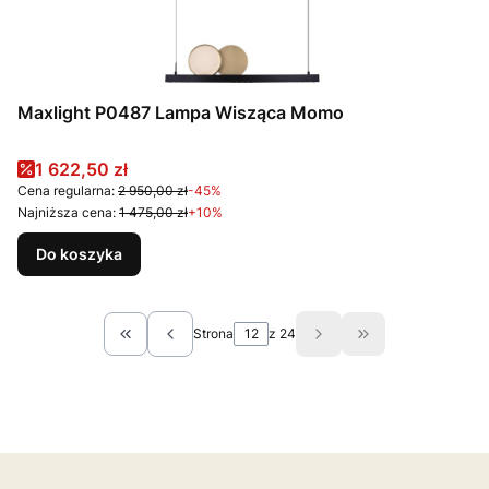
Maxlight P0487 Lampa Wisząca Momo
Cena promocyjna
1 622,50 zł
Cena regularna:
2 950,00 zł
-45%
Najniższa cena:
1 475,00 zł
+10%
Do koszyka
Strona
z 24
Wróć do pierwszej strony z produktami
Przejdź do ostat