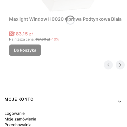
Maxlight Window H0020 Oprawa Podtynkowa Biała
Cena promocyjna
183,15 zł
Najniższa cena:
167,00 zł
+10%
Do koszyka
Linki w stopce
MOJE KONTO
Logowanie
Moje zamówienia
Przechowalnia