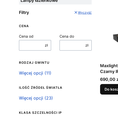
Lampy łazienkowe
Filtry
Wyczyść
CENA
Cena od
Cena do
zł
zł
RODZAJ GWINTU
Maxlight
Czarny 
Rodzaj gwintu
Więcej opcji (11)
Cena
690,00 z
ILOŚĆ ŹRÓDEŁ ŚWIATŁA
Do kos
Ilość źródeł światła
Więcej opcji (23)
KLASA SZCZELNOŚCI IP