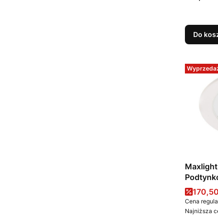
Do kos
Wyprzeda
Maxligh
Podtynko
Cena 
170,50
Cena regula
Najniższa c