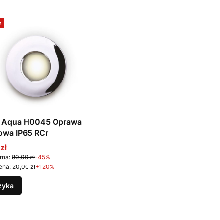
ż
t Aqua H0045 Oprawa
owa IP65 RCr
promocyjna
zł
rna:
80,00 zł
-45%
ena:
20,00 zł
+120%
zyka