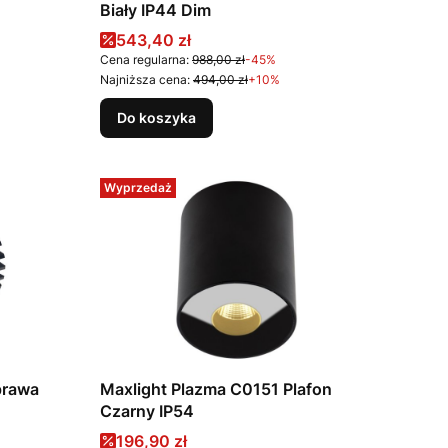
Biały IP44 Dim
Cena promocyjna
543,40 zł
Cena regularna:
988,00 zł
-45%
Najniższa cena:
494,00 zł
+10%
Do koszyka
Wyprzedaż
prawa
Maxlight Plazma C0151 Plafon
Czarny IP54
Cena promocyjna
196,90 zł