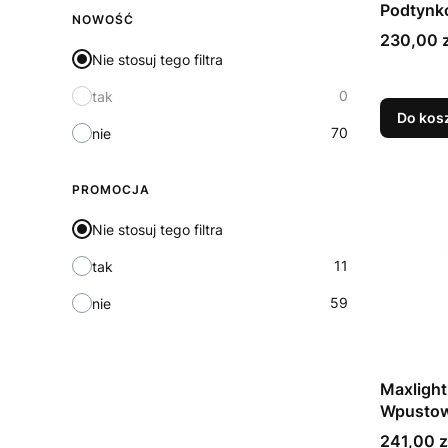
Podtynko
NOWOŚĆ
Cena
230,00 z
Nie stosuj tego filtra
0
tak
Do kos
70
nie
PROMOCJA
Nie stosuj tego filtra
11
tak
59
nie
Maxligh
Wpustow
Cena
241,00 z