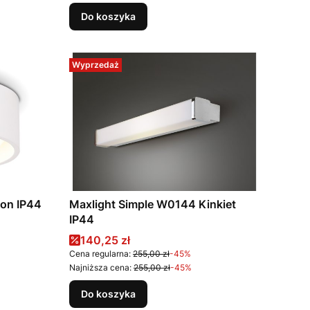
Do koszyka
Wyprzedaż
fon IP44
Maxlight Simple W0144 Kinkiet
IP44
Cena promocyjna
140,25 zł
Cena regularna:
255,00 zł
-45%
Najniższa cena:
255,00 zł
-45%
Do koszyka