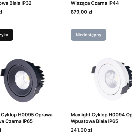
wa Biała IP32
Wisząca Czarna IP44
Cena
ł
879,00 zł
zyka
Niedostępny
t Cyklop H0095 Oprawa
Maxlight Cyklop H0094 O
a Czarna IP65
Wpustowa Biała IP65
Cena
ł
241,00 zł