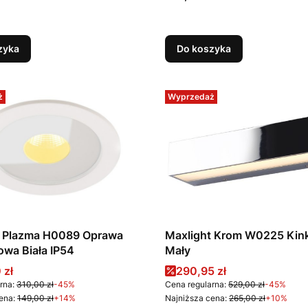
zyka
Do koszyka
ż
Wyprzedaż
t Plazma H0089 Oprawa
Maxlight Krom W0225 Kink
wa Biała IP54
Mały
promocyjna
Cena promocyjna
 zł
290,95 zł
rna:
310,00 zł
-45%
Cena regularna:
529,00 zł
-45%
ena:
149,00 zł
+14%
Najniższa cena:
265,00 zł
+10%