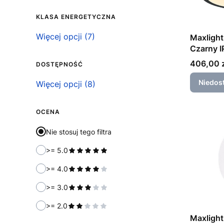
KLASA ENERGETYCZNA
Klasa energetyczna
Więcej opcji (7)
Maxligh
Czarny 
Cena
406,00 z
DOSTĘPNOŚĆ
Niedos
Dostępność
Więcej opcji (8)
OCENA
Nie stosuj tego filtra
>= 5.0
>= 4.0
>= 3.0
>= 2.0
Maxligh