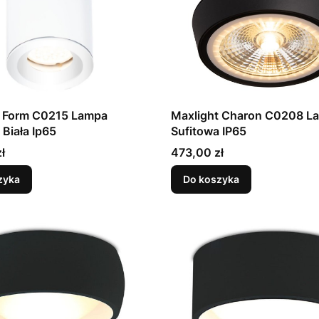
t Form C0215 Lampa
Maxlight Charon C0208 L
 Biała Ip65
Sufitowa IP65
Cena
ł
473,00 zł
zyka
Do koszyka