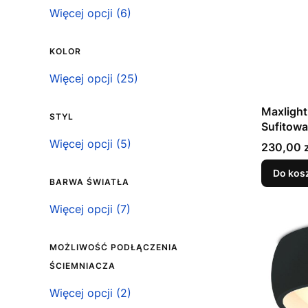
Klasa szczelności IP
Więcej opcji (6)
KOLOR
Kolor
Więcej opcji (25)
Maxligh
STYL
Sufitowa
Styl
Więcej opcji (5)
Cena
230,00 z
Do kos
BARWA ŚWIATŁA
Barwa światła
Więcej opcji (7)
MOŻLIWOŚĆ PODŁĄCZENIA
ŚCIEMNIACZA
Możliwość podłączenia ściemniacza
Więcej opcji (2)