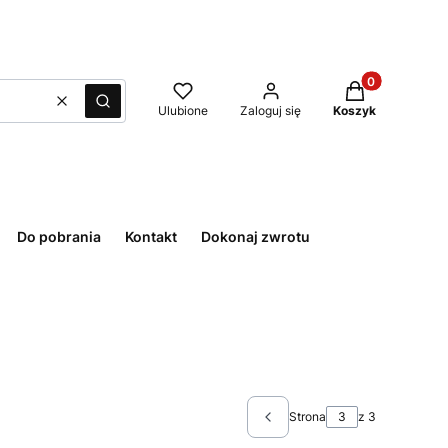
Produkty w kos
Wyczyść
Szukaj
Ulubione
Zaloguj się
Koszyk
Do pobrania
Kontakt
Dokonaj zwrotu
Strona
z 3
Poprzednie produkty