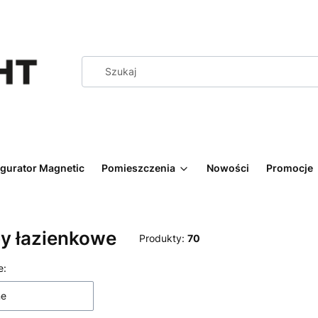
igurator Magnetic
Pomieszczenia
Nowości
Promocje
y łazienkowe
Produkty:
70
 produktów
e:
ne