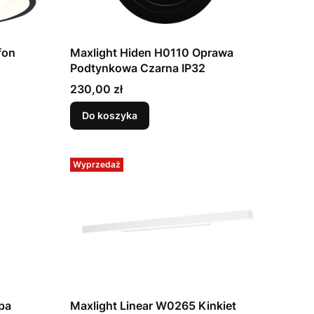
fon
Maxlight Hiden H0110 Oprawa
Podtynkowa Czarna IP32
Cena
230,00 zł
Do koszyka
Wyprzedaż
pa
Maxlight Linear W0265 Kinkiet