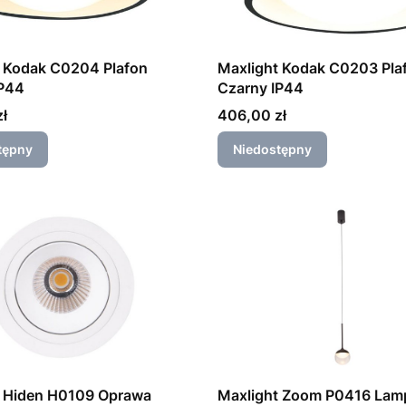
t Kodak C0204 Plafon
Maxlight Kodak C0203 Pla
IP44
Czarny IP44
Cena
ł
406,00 zł
tępny
Niedostępny
t Hiden H0109 Oprawa
Maxlight Zoom P0416 Lam