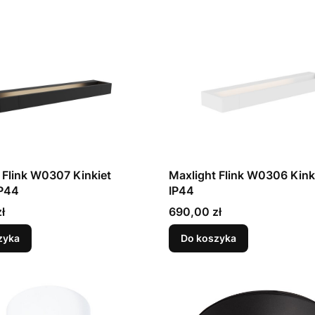
 Flink W0307 Kinkiet
Maxlight Flink W0306 Kinki
IP44
IP44
Cena
ł
690,00 zł
zyka
Do koszyka