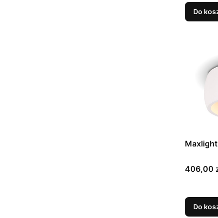
Do kos
Maxlight
Cena
406,00 z
Do kos