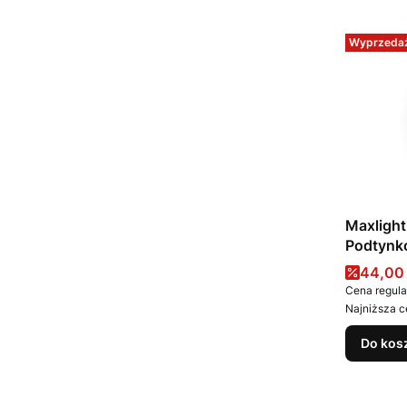
Wyprzeda
Maxligh
Podtynk
Cena 
44,00 
Cena regula
Najniższa c
Do kos