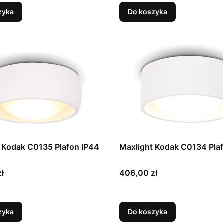
zyka
Do koszyka
 Kodak C0135 Plafon IP44
Maxlight Kodak C0134 Pla
Cena
ł
406,00 zł
zyka
Do koszyka