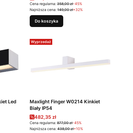
Cena regularna:
358,00 zł
-45%
Najniższa cena:
149,00 zł
+32%
Do koszyka
Wyprzedaż
iet Led
Maxlight Finger W0214 Kinkiet
Biały IP54
Cena promocyjna
482,35 zł
Cena regularna:
877,00 zł
-45%
Najniższa cena:
438,00 zł
+10%