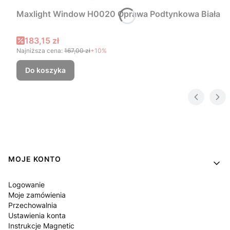
Maxlight Window H0020 Oprawa Podtynkowa Biała
Cena promocyjna
183,15 zł
Najniższa cena:
167,00 zł
+10%
Do koszyka
Linki w stopce
MOJE KONTO
Logowanie
Moje zamówienia
Przechowalnia
Ustawienia konta
Instrukcje Magnetic