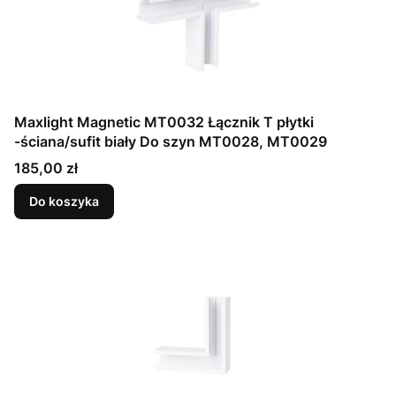
Maxlight Magnetic MT0032 Łącznik T płytki
-ściana/sufit biały Do szyn MT0028, MT0029
Cena
185,00 zł
Do koszyka