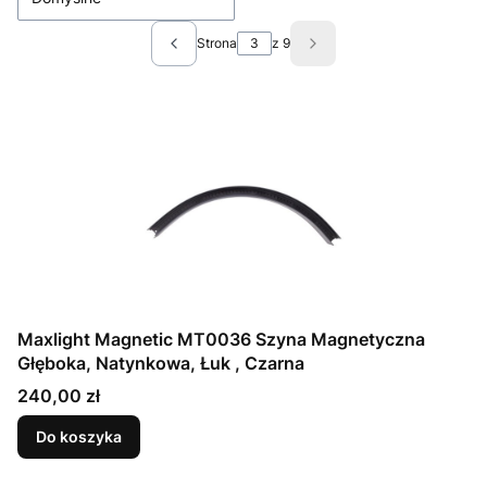
Strona
z 9
Poprzednie produkty
Następne produkty
Maxlight Magnetic MT0036 Szyna Magnetyczna
Głęboka, Natynkowa, Łuk , Czarna
Cena
240,00 zł
Do koszyka