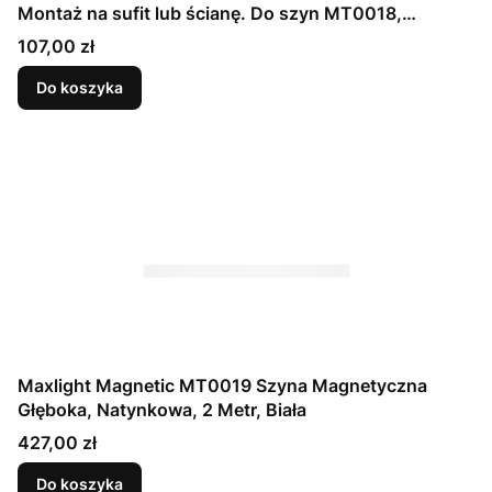
Montaż na sufit lub ścianę. Do szyn MT0018,
MT0019
Cena
107,00 zł
Do koszyka
Maxlight Magnetic MT0019 Szyna Magnetyczna
Głęboka, Natynkowa, 2 Metr, Biała
Cena
427,00 zł
Do koszyka