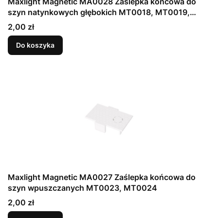
Maxlight Magnetic MA0028 Zaślepka końcowa do
szyn natynkowych głębokich MT0018, MT0019,
kolor biały
Cena
2,00 zł
Do koszyka
Maxlight Magnetic MA0027 Zaślepka końcowa do
szyn wpuszczanych MT0023, MT0024
Cena
2,00 zł