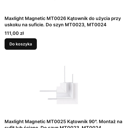
Maxlight Magnetic MT0026 Kątownik do użycia przy
uskoku na suficie. Do szyn MT0023, MT0024
Cena
111,00 zł
Do koszyka
Maxlight Magnetic MT0025 Kątownik 90°. Montaż na
sufit lub ścianę. Do szyn MT0023, MT0024