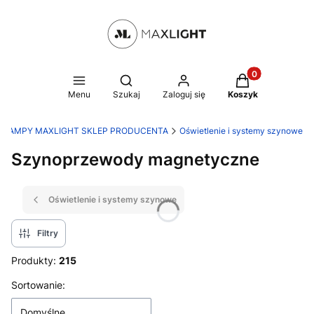
Produkty w kosz
Otwórz wyszukiwarkę
Menu
Szukaj
Zaloguj się
Koszyk
LAMPY MAXLIGHT SKLEP PRODUCENTA
Oświetlenie i systemy szynowe
Szynoprzewody magnetyczne
Oświetlenie i systemy szynowe
Filtry
Produkty:
215
Lista produktów
Sortowanie:
Domyślne