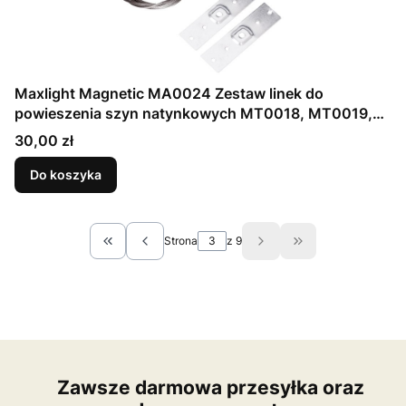
Maxlight Magnetic MA0024 Zestaw linek do
powieszenia szyn natynkowych MT0018, MT0019,
MT0028, MT0029
Cena
30,00 zł
Do koszyka
Strona
z 9
Wróć do pierwszej strony z produktami
Przejdź do ostatn
Zawsze darmowa przesyłka oraz