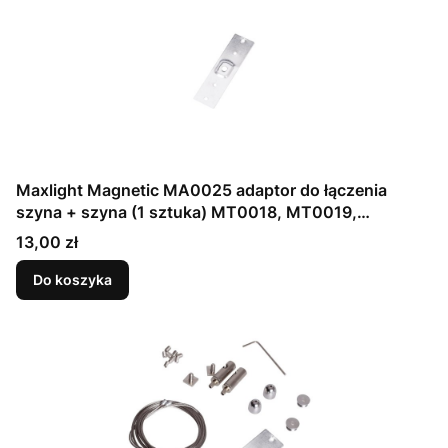
Maxlight Magnetic MA0025 adaptor do łączenia
szyna + szyna (1 sztuka) MT0018, MT0019,
MT0028, MT0029
Cena
13,00 zł
Do koszyka