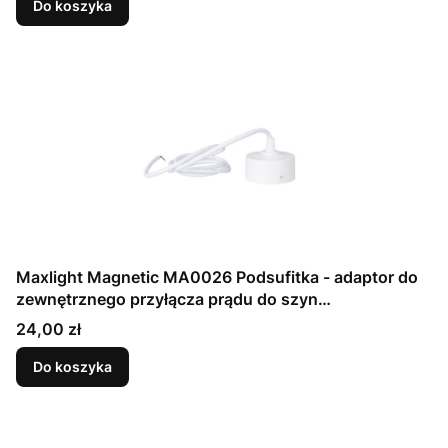
Do koszyka
Maxlight Magnetic MA0026 Podsufitka - adaptor do
zewnętrznego przyłącza prądu do szyn
magnetycznych, kolor biały
Cena
24,00 zł
Do koszyka