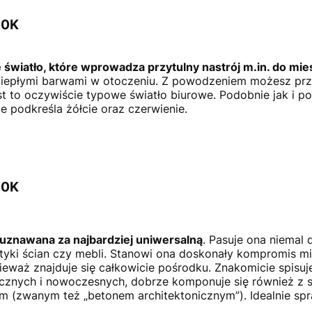
00K
e światło, które wprowadza przytulny nastrój m.in. do mi
ciepłymi barwami w otoczeniu. Z powodzeniem możesz przy
st to oczywiście typowe światło biurowe. Podobnie jak i p
e podkreśla żółcie oraz czerwienie.
00K
 uznawana za najbardziej uniwersalną
. Pasuje ona niemal
styki ścian czy mebli. Stanowi ona doskonały kompromis m
ieważ znajduje się całkowicie pośrodku. Znakomicie spisuj
cznych i nowoczesnych, dobrze komponuje się również z sza
 (zwanym też „betonem architektonicznym”). Idealnie spra