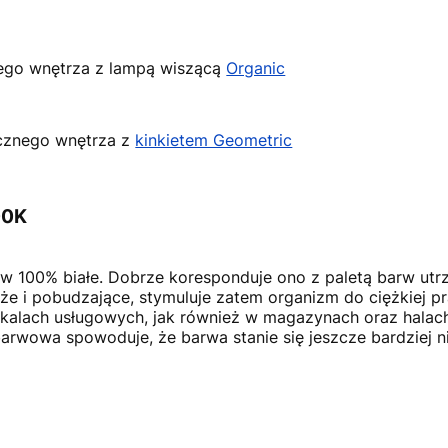
ego wnętrza z lampą wiszącą
Organic
ycznego wnętrza z
kinkietem Geometric
00K
, w 100% białe. Dobrze koresponduje ono z paletą barw ut
eże i pobudzające, stymuluje zatem organizm do ciężkiej pr
okalach usługowych, jak również w magazynach oraz halac
rwowa spowoduje, że barwa stanie się jeszcze bardziej n