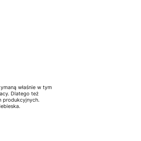
rzymaną właśnie w tym
acy. Dlatego też
h produkcyjnych.
iebieska.