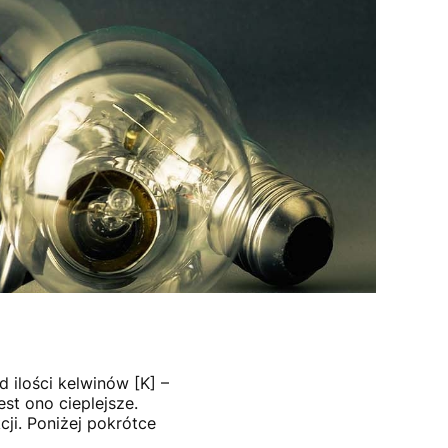
 ilości kelwinów [K] –
jest ono cieplejsze.
ji. Poniżej pokrótce