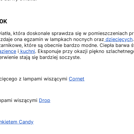
00K
wiatła, która doskonale sprawdza się w pomieszczeniach 
 zdaje ona egzamin w lampkach nocnych oraz
dziecięcych
 żarnikowe, które są obecnie bardzo modne. Ciepła barwa ś
łazience
i
kuchni
. Eksponuje przy okazji piękno szlachetne
erwienie stają się bardziej soczyste.
ecięcego z lampami wiszącymi
Cornet
ampami wiszącymi
Drop
inkietem Candy