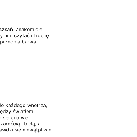
eszkań
. Znakomicie
 nim czytać i trochę
oprzednia barwa
 do każdego wnętrza,
iędzy światłem
e się ona we
rością i bielą, a
wdzi się niewątpliwie