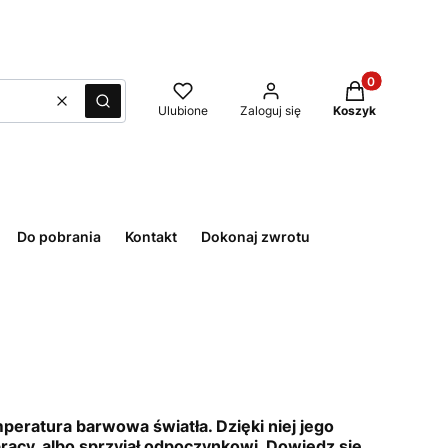
Produkty w kos
Wyczyść
Szukaj
Ulubione
Zaloguj się
Koszyk
Do pobrania
Kontakt
Dokonaj zwrotu
mperatura barwowa światła. Dzięki niej jego
acy, albo sprzyjał odpoczynkowi. Dowiedz się