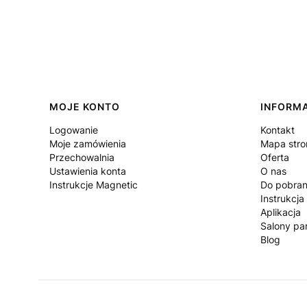
Linki w stopce
MOJE KONTO
INFORM
Logowanie
Kontakt
Moje zamówienia
Mapa stro
Przechowalnia
Oferta
Ustawienia konta
O nas
Instrukcje Magnetic
Do pobran
Instrukcja
Aplikacja
Salony par
Blog