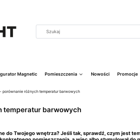
igurator Magnetic
Pomieszczenia
Nowości
Promocje
 - porównanie różnych temperatur barwowych
ch temperatur barwowych
lne do Twojego wnętrza? Jeśli tak, sprawdź, czym jest te
onkretnego pomieszczenia, a więc albo stymulował do pr