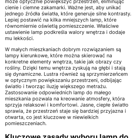
może optycznie powiększyć przestrzeń, eliminując
cienie i ciemne zakamarki. Ważne jest, aby unikać
jednego źródła światła, które generuje silne kontrasty.
Lepiej postawić na kilka mniejszych lamp, które
równomiernie oświetlą pomieszczenie. Właściwe
ustawienie lamp podkreśla walory wnętrza i dodaje
mu lekkości.
W małych mieszkaniach dobrym rozwiązaniem są
lampy kierunkowe, które można skierować na
konkretne elementy wnętrza, takie jak obrazy czy
rośliny. Dzięki temu wnętrza zyskują na głębi i stają
się dynamiczne. Lustra również są sprzymierzeńcem
w optycznym powiększaniu przestrzeni, odbijając
światło i tworząc iluzję większego metrażu.
Zastosowanie odpowiednich lamp do małego
mieszkania pozwala na kreowanie atmosfery, która
sprzyja relaksowi i komfortowi. Jasne, ciepłe światło
sprawia, że przestrzeń staje się bardziej przyjazna i
otwarta, co jest kluczowe w niewielkich
pomieszczeniach.
Kluczowe zasady wyboru lamp do