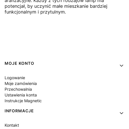
aranżacyjne. Każdy z tych rodzajów lamp ma
potencjał, by uczynić małe mieszkanie bardziej
funkcjonalnym i przytulnym.
Linki w stopce
MOJE KONTO
Logowanie
Moje zamówienia
Przechowalnia
Ustawienia konta
Instrukcje Magnetic
INFORMACJE
Kontakt