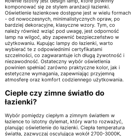
Równie istotny jest design lamp, które powinny
komponować się ze stylem aranżacji łazienki.
Oświetlenie łazienkowe dostępne jest w wielu formach
- od nowoczesnych, minimalistycznych opraw, po
bardziej dekoracyjne, klasyczne wzory. Tym, co
należy również wziąć pod uwagę, jest odporność
lamp na wilgoć, aby zapewnić bezpieczeństwo w
użytkowaniu. Kupując lampy do łazienki, warto
wybierać te z odpowiednimi certyfikatami
szczelności, co zagwarantuje ich długą żywotność i
niezawodność. Ostateczny wybór oświetlenia
powinien spełniać zarówno praktyczne kolor, jak i
estetyczne wymagania, zapewniając przyjemną
atmosferę oraz komfort codziennego użytkowania.
Ciepłe czy zimne światło do
łazienki?
Wybór pomiędzy ciepłym a zimnym światłem w
łazience to istotny dylemat, który warto rozważyć,
planując oświetlenie do łazienki. Ciepła temperatura
światła, zazwyczaj oscylująca wokół 2700-3000K,