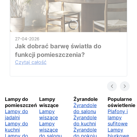
27-04-2026
Jak dobrać barwę światła do
funkcji pomieszczenia?
Czytaj całość
Lampy do
Lampy
Żyrandole
Popularne
pomieszczeń
wiszące
Żyrandole
oświetlenie
Lampy do
Lampy
do salonu
Plafony i
jadalni
wiszące
Żyrandole
lampy
Lampy do
Lampy
do kuchni
sufitowe
kuchni
wiszące
Żyrandole
Lampy
Lampy do
do salonu
do pokoju
biurkowe