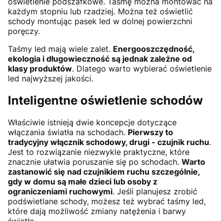
oświetlenie podszafkowe. Taśmę można montować na
każdym stopniu lub rzadziej. Można też oświetlić
schody montując pasek led w dolnej powierzchni
poręczy.
Taśmy led mają wiele zalet.
Energooszczędność,
ekologia i długowieczność są jednak zależne od
klasy produktów
. Dlatego warto wybierać oświetlenie
led najwyższej jakości.
Inteligentne oświetlenie schodów
Właściwie istnieją dwie koncepcje dotyczące
włączania światła na schodach.
Pierwszy to
tradycyjny włącznik schodowy, drugi - czujnik ruchu
.
Jest to rozwiązanie niezwykle praktyczne, które
znacznie ułatwia poruszanie się po schodach.
Warto
zastanowić się nad czujnikiem ruchu szczególnie,
gdy w domu są małe dzieci lub osoby z
ograniczeniami ruchowymi
. Jeśli planujesz zrobić
podświetlane schody, możesz też wybrać taśmy led,
które dają możliwość zmiany natężenia i barwy
światła.