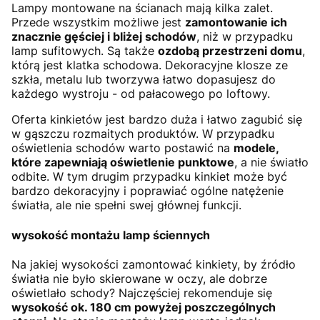
Lampy montowane na ścianach mają kilka zalet.
Przede wszystkim możliwe jest
zamontowanie ich
znacznie gęściej i bliżej schodów
, niż w przypadku
lamp sufitowych. Są także
ozdobą przestrzeni domu
,
którą jest klatka schodowa. Dekoracyjne klosze ze
szkła, metalu lub tworzywa łatwo dopasujesz do
każdego wystroju - od pałacowego po loftowy.
Oferta kinkietów jest bardzo duża i łatwo zagubić się
w gąszczu rozmaitych produktów. W przypadku
oświetlenia schodów warto postawić na
modele,
które zapewniają oświetlenie punktowe
, a nie światło
odbite. W tym drugim przypadku kinkiet może być
bardzo dekoracyjny i poprawiać ogólne natężenie
światła, ale nie spełni swej głównej funkcji.
wysokość montażu lamp ściennych
Na jakiej wysokości zamontować kinkiety, by źródło
światła nie było skierowane w oczy, ale dobrze
oświetlało schody? Najczęściej rekomenduje się
wysokość ok. 180 cm powyżej poszczególnych