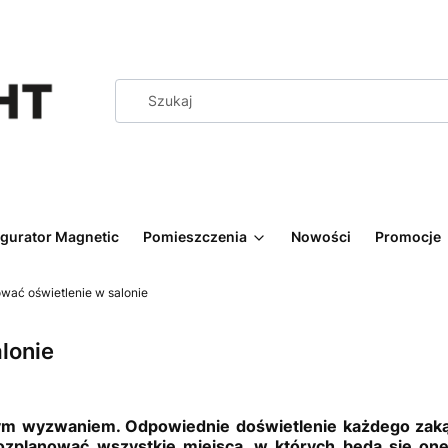
igurator Magnetic
Pomieszczenia
Nowości
Promocje
wać oświetlenie w salonie
lonie
rym wyzwaniem. Odpowiednie doświetlenie każdego zakąt
 rozplanować wszystkie miejsca, w których będą się on