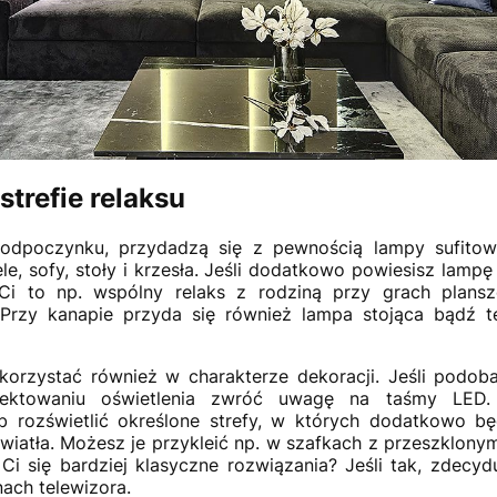
strefie relaksu
e odpoczynku, przydadzą się z pewnością lampy sufitow
le, sofy, stoły i krzesła. Jeśli dodatkowo powiesisz lamp
i to np. wspólny relaks z rodziną przy grach plans
 Przy kanapie przyda się również lampa stojąca bądź t
korzystać również w charakterze dekoracji. Jeśli podob
rojektowaniu oświetlenia zwróć uwagę na taśmy LE
 rozświetlić określone strefy, w których dodatkowo b
światła. Możesz je przykleić np. w szafkach z przeszklonym
i się bardziej klasyczne rozwiązania? Jeśli tak, zdecyduj
nach telewizora.