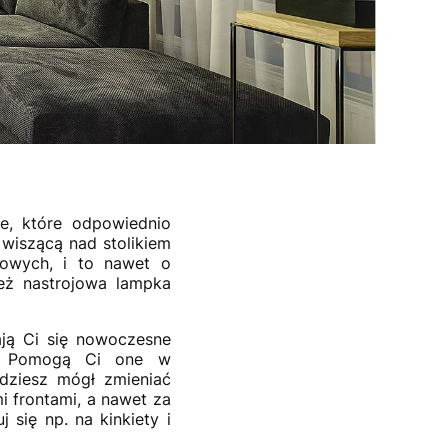
e, które odpowiednio
ę wiszącą nad stolikiem
zowych, i to nawet o
eż nastrojowa lampka
ają Ci się nowoczesne
D. Pomogą Ci one w
ędziesz mógł zmieniać
i frontami, a nawet za
 się np. na kinkiety i