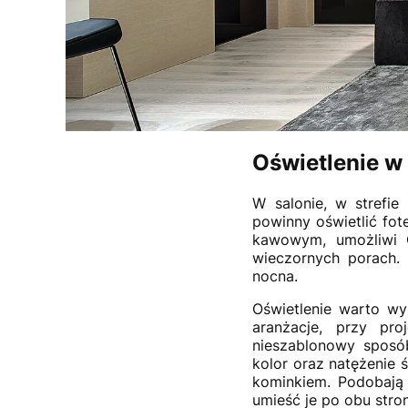
Oświetlenie w 
W salonie, w strefi
powinny oświetlić fote
kawowym, umożliwi C
wieczornych porach.
nocna.
Oświetlenie warto wy
aranżacje, przy p
nieszablonowy sposób
kolor oraz natężenie 
kominkiem. Podobają C
umieść je po obu stro