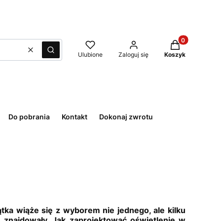
Produkty w kos
Wyczyść
Szukaj
Ulubione
Zaloguj się
Koszyk
Do pobrania
Kontakt
Dokonaj zwrotu
ka wiąże się z wyborem nie jednego, ale kilku
e znajdowały. Jak zaprojektować oświetlenie w