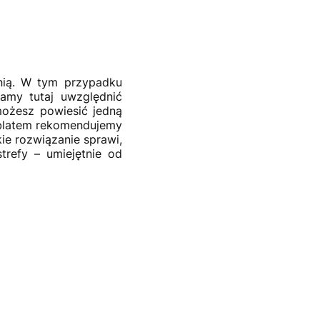
hnią. W tym przypadku
camy tutaj uwzględnić
możesz powiesić jedną
d blatem rekomendujemy
ie rozwiązanie sprawi,
refy – umiejętnie od