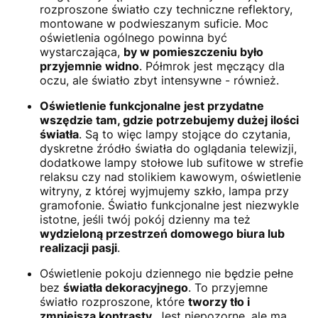
rozproszone światło czy techniczne reflektory,
montowane w podwieszanym suficie. Moc
oświetlenia ogólnego powinna być
wystarczająca,
by w pomieszczeniu było
przyjemnie widno
. Półmrok jest męczący dla
oczu, ale światło zbyt intensywne - również.
Oświetlenie funkcjonalne jest przydatne
wszędzie tam, gdzie potrzebujemy dużej ilości
światła
. Są to więc lampy stojące do czytania,
dyskretne źródło światła do oglądania telewizji,
dodatkowe lampy stołowe lub sufitowe w strefie
relaksu czy nad stolikiem kawowym, oświetlenie
witryny, z której wyjmujemy szkło, lampa przy
gramofonie. Światło funkcjonalne jest niezwykle
istotne, jeśli twój pokój dzienny ma też
wydzieloną przestrzeń domowego biura lub
realizacji pasji
.
Oświetlenie pokoju dziennego nie będzie pełne
bez
światła dekoracyjnego
. To przyjemne
światło rozproszone, które
tworzy tło i
zmniejsza kontrasty
. Jest niepozorne, ale ma