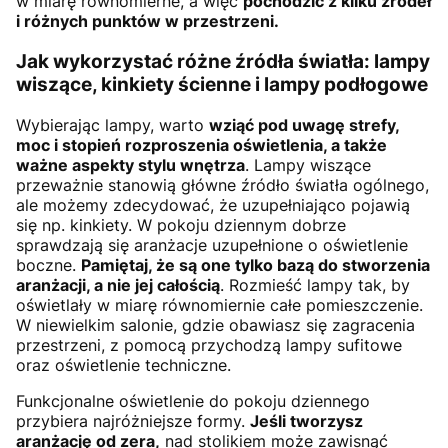
w miarę równomierne, a więc
pochodzić z kilku źródeł
i różnych punktów w przestrzeni.
Jak wykorzystać różne źródła światła: lampy
wiszące, kinkiety ścienne i lampy podłogowe
Wybierając lampy, warto
wziąć pod uwagę strefy,
moc i stopień rozproszenia oświetlenia, a także
ważne aspekty stylu wnętrza
. Lampy wiszące
przeważnie stanowią główne źródło światła ogólnego,
ale możemy zdecydować, że uzupełniająco pojawią
się np. kinkiety. W pokoju dziennym dobrze
sprawdzają się aranżacje uzupełnione o oświetlenie
boczne.
Pamiętaj, że są one tylko bazą do stworzenia
aranżacji, a nie jej całością
. Rozmieść lampy tak, by
oświetlały w miarę równomiernie całe pomieszczenie.
W niewielkim salonie, gdzie obawiasz się zagracenia
przestrzeni, z pomocą przychodzą lampy sufitowe
oraz oświetlenie techniczne.
Funkcjonalne oświetlenie do pokoju dziennego
przybiera najróżniejsze formy.
Jeśli tworzysz
aranżację od zera,
nad stolikiem może zawisnąć