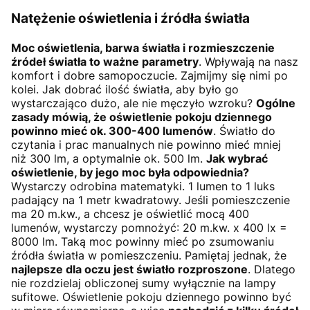
Natężenie oświetlenia i źródła światła
Moc oświetlenia, barwa światła i rozmieszczenie
źródeł światła to ważne parametry
. Wpływają na nasz
komfort i dobre samopoczucie. Zajmijmy się nimi po
kolei. Jak dobrać ilość światła, aby było go
wystarczająco dużo, ale nie męczyło wzroku?
Ogólne
zasady mówią, że oświetlenie pokoju dziennego
powinno mieć ok. 300-400 lumenów
. Światło do
czytania i prac manualnych nie powinno mieć mniej
niż 300 lm, a optymalnie ok. 500 lm.
Jak wybrać
oświetlenie, by jego moc była odpowiednia?
Wystarczy odrobina matematyki. 1 lumen to 1 luks
padający na 1 metr kwadratowy. Jeśli pomieszczenie
ma 20 m.kw., a chcesz je oświetlić mocą 400
lumenów, wystarczy pomnożyć: 20 m.kw. x 400 lx =
8000 lm. Taką moc powinny mieć po zsumowaniu
źródła światła w pomieszczeniu. Pamiętaj jednak, że
najlepsze dla oczu jest światło rozproszone
. Dlatego
nie rozdzielaj obliczonej sumy wyłącznie na lampy
sufitowe. Oświetlenie pokoju dziennego powinno być