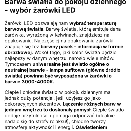
Barwa światła do pokoju dziennego
- wybór żarówki LED
Żarówki LED pozwalają nam
wybrać temperaturę
barwową światła
. Barwę światła, którą emituje dana
żarówka, wyrażoną w Kelwinach, znajdziesz na
opakowaniu. Najczęściej na opakowaniu żarówki
znajduje się też
barwny pasek - informacja w formie
obrazkowej.
Wokół tego, jaki kolor światła będzie
najlepszy w danym wnętrzu, narosło wiele mitów.
Tymczasem
uniwersalne jest światło ogólne o
neutralnej barwie - lampa sufitowa (główne źródło
światła) powinna być wyposażona w żarówki o
barwie 3000-4000K.
Ciepłe i chłodne światło w pokoju dziennym ma
jednak duży potencjał, jeśli użyjesz go jako
dekoracyjnych akcentów.
Łączenie różnych barw w
jednym wnętrzu to doskonały pomysł.
Ciepłe światło
dodaje przytulności i pomaga odpocząć (idealnie
nadaje się do strefy relaksu!), chłodne tworzy
atmosferę aktywności i energii.
Oświetleniem