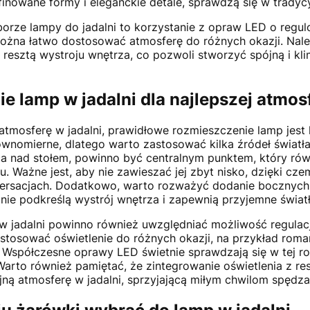
inowane formy i eleganckie detale, sprawdzą się w tradyc
borze lampy do jadalni to korzystanie z opraw LED o regu
można łatwo dostosować atmosferę do różnych okazji. Nale
resztą wystroju wnętrza, co pozwoli stworzyć spójną i kl
e lamp w jadalni dla najlepszej atmos
atmosferę w jadalni, prawidłowe rozmieszczenie lamp jest 
ównomierne, dlatego warto zastosować kilka źródeł światła
ca nad stołem, powinno być centralnym punktem, który rów
u. Ważne jest, aby nie zawieszać jej zbyt nisko, dzięki cze
rsacjach. Dodatkowo, warto rozważyć dodanie bocznych 
elnie podkreślą wystrój wnętrza i zapewnią przyjemne świat
 jadalni powinno również uwzględniać możliwość regulacji
tosować oświetlenie do różnych okazji, na przykład roman
 Współczesne oprawy LED świetnie sprawdzają się w tej rol
 Warto również pamiętać, że zintegrowanie oświetlenia z re
ą atmosferę w jadalni, sprzyjającą miłym chwilom spędza