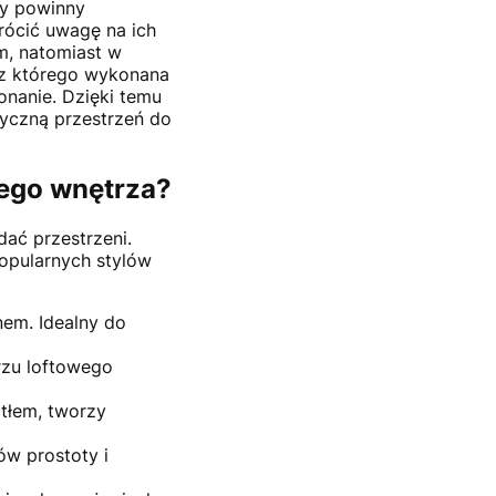
py powinny
rócić uwagę na ich
om, natomiast w
 z którego wykonana
onanie. Dzięki temu
atyczną przestrzeń do
ojego wnętrza?
dać przestrzeni.
popularnych stylów
nem. Idealny do
rzu loftowego
atłem, tworzy
ów prostoty i