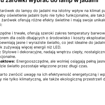
ju żarówki wybrać do lamp w jadalni
arówek do lampy do jadalni ma istotny wpływ na klimat 
aby oświetlenie jadalni było nie tylko funkcjonalne, ale tak
 żarówek oferują różne efekty świetlne i mają swoje unikal
i:
ędne i trwałe, oferują szeroki zakres temperatury barwow
em dla osób dbających o środowisko i koszty eksploatac
ewniają jasne i wyraziste światło, co jest idealne do jad
k zużywają więcej energii niż LED.
:
Stylowe i dekoracyjne, nadają wnętrzu ciepły, nostalgiczn
cjonalne.
paktowe:
Energooszczędne, ale wolniej osiągają pełną jas
ie światło pozostaje włączone przez długi czas.
warto zwrócić uwagę na ich efektywność energetyczną i w
 nie tylko klimatyczną, ale także ekologiczną przestrzeń 