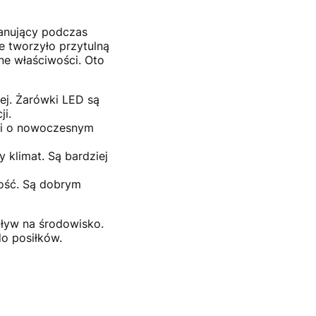
panujący podczas
że tworzyło przytulną
ne właściwości. Oto
ej. Żarówki LED są
ji.
alni o nowoczesnym
y klimat. Są bardziej
ność. Są dobrym
pływ na środowisko.
do posiłków.