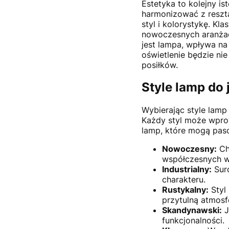
Estetyka to kolejny i
harmonizować z reszt
styl i kolorystykę. K
nowoczesnych aranżac
jest lampa, wpływa na
oświetlenie będzie nie
posiłków.
Style lamp do 
Wybierając style lamp 
Każdy styl może wprow
lamp, które mogą pas
Nowoczesny:
Cha
współczesnych w
Industrialny:
Suro
charakteru.
Rustykalny:
Styl
przytulną atmosf
Skandynawski:
J
funkcjonalności.