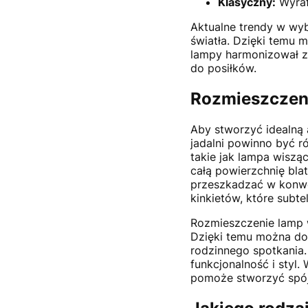
Klasyczny:
Wyraf
Aktualne trendy w wy
światła. Dzięki temu 
lampy harmonizował z 
do posiłków.
Rozmieszczeni
Aby stworzyć idealną 
jadalni powinno być r
takie jak lampa wiszą
całą powierzchnię blat
przeszkadzać w konwe
kinkietów, które subt
Rozmieszczenie lamp w
Dzięki temu można dos
rodzinnego spotkania.
funkcjonalność i styl.
pomoże stworzyć spójn