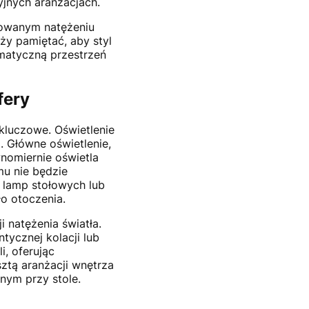
yjnych aranżacjach.
lowanym natężeniu
ży pamiętać, aby styl
imatyczną przestrzeń
fery
kluczowe. Oświetlenie
. Główne oświetlenie,
nomiernie oświetla
mu nie będzie
lamp stołowych lub
ło otoczenia.
 natężenia światła.
tycznej kolacji lub
i, oferując
sztą aranżacji wnętrza
nym przy stole.