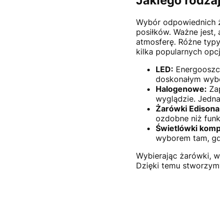
Jakiego rodza
Wybór odpowiednich ż
posiłków. Ważne jest, 
atmosferę. Różne typy
kilka popularnych opcj
LED:
Energooszcz
doskonałym wybor
Halogenowe:
Zap
wyglądzie. Jedna
Żarówki Edisona
ozdobne niż funk
Świetlówki kom
wyborem tam, gdz
Wybierając żarówki, 
Dzięki temu stworzymy