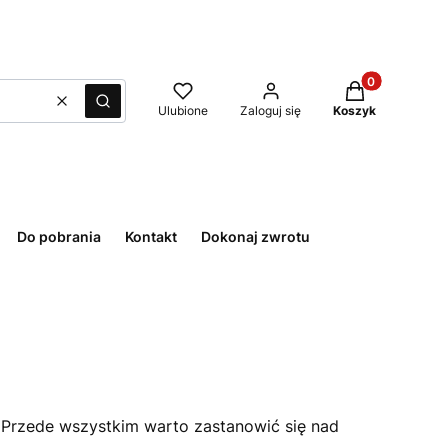
Produkty w kos
Wyczyść
Szukaj
Ulubione
Zaloguj się
Koszyk
Do pobrania
Kontakt
Dokonaj zwrotu
. Przede wszystkim warto zastanowić się nad