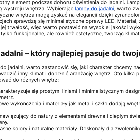
stotny element podczas doboru oświetlenia do jadalni. Lam
ą wystroju wnętrza. Wybierając
lampy do jadalni
, warto zw
lasyczne wnętrza mogą zyskać na elegancji dzięki żyrandol
jach sprawdzą się minimalistyczne oprawy LED. Materiał,
 jej trwałość, więc warto postawić na wysokiej jakości wyk
 tylko funkcjonalne, ale również estetyczne, tworząc klim
jadalni – który najlepiej pasuje do tw
do jadalni, warto zastanowić się, jaki charakter chcemy na
adzić inny klimat i dopełnić aranżację wnętrz. Oto kilka 
ować do różnych wnętrz:
rakteryzuje się prostymi liniami i minimalistycznym desig
nętrz.
we wykończenia i materiały jak metal i szkło dodają wnęt
 nawiązujący do natury z elementami drewna i ciepłym świ
erę.
asne kolory i naturalne materiały. Doskonały dla zwolennik