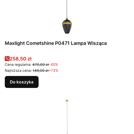
Maxlight Cometshine P0471 Lampa Wisząca
Cena promocyjna
258,50 zł
Cena regularna:
470,00 zł
-45%
Najniższa cena:
149,00 zł
+73%
Do koszyka