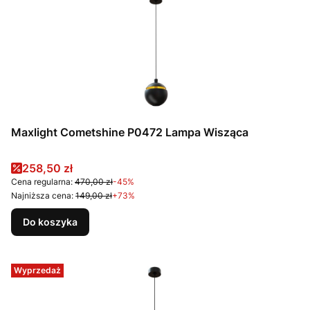
Maxlight Cometshine P0472 Lampa Wisząca
Cena promocyjna
258,50 zł
Cena regularna:
470,00 zł
-45%
Najniższa cena:
149,00 zł
+73%
Do koszyka
Wyprzedaż