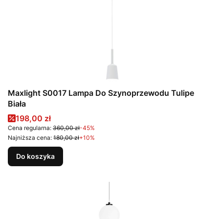
Maxlight S0017 Lampa Do Szynoprzewodu Tulipe
Biała
Cena promocyjna
198,00 zł
Cena regularna:
360,00 zł
-45%
Najniższa cena:
180,00 zł
+10%
Do koszyka