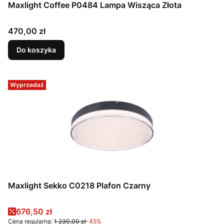
Maxlight Coffee P0484 Lampa Wisząca Złota
Cena
470,00 zł
Do koszyka
Wyprzedaż
Maxlight Sekko C0218 Plafon Czarny
Cena promocyjna
676,50 zł
Cena regularna:
1 230,00 zł
-45%