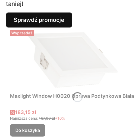
taniej!
Sprawdź promocje
Wyprzedaż
Maxlight Window H0020 Oprawa Podtynkowa Biała
Cena promocyjna
183,15 zł
Najniższa cena:
167,00 zł
+10%
Do koszyka