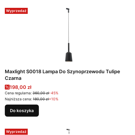
Wyprzedaż
Maxlight S0018 Lampa Do Szynoprzewodu Tulipe
Czarna
Cena promocyjna
198,00 zł
Cena regularna:
360,00 zł
-45%
Najniższa cena:
180,00 zł
+10%
Do koszyka
Wyprzedaż