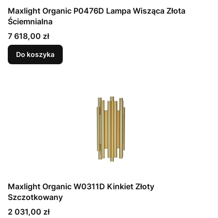
Maxlight Organic P0476D Lampa Wisząca Złota
Ściemnialna
Cena
7 618,00 zł
Do koszyka
Maxlight Organic W0311D Kinkiet Złoty
Szczotkowany
Cena
2 031,00 zł