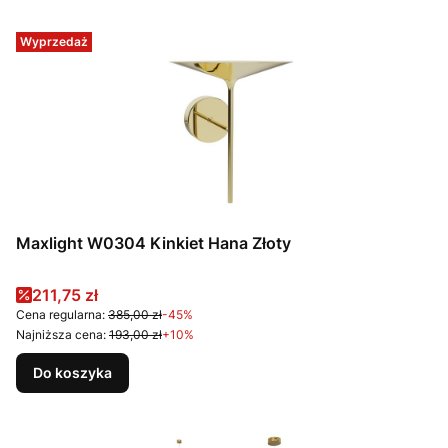
Wyprzedaż
Maxlight W0304 Kinkiet Hana Złoty
Cena promocyjna
211,75 zł
Cena regularna:
385,00 zł
-45%
Najniższa cena:
193,00 zł
+10%
Do koszyka