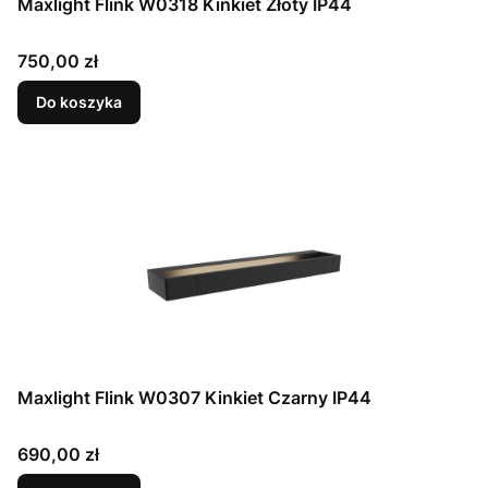
Maxlight Flink W0318 Kinkiet Złoty IP44
Cena
750,00 zł
Do koszyka
Maxlight Flink W0307 Kinkiet Czarny IP44
Cena
690,00 zł