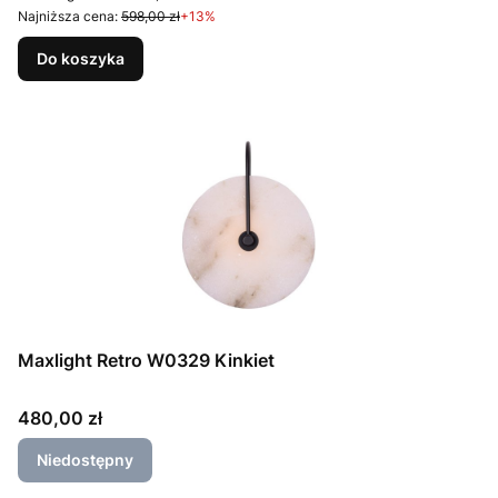
Najniższa cena:
598,00 zł
+13%
Do koszyka
Maxlight Retro W0329 Kinkiet
Cena
480,00 zł
Niedostępny