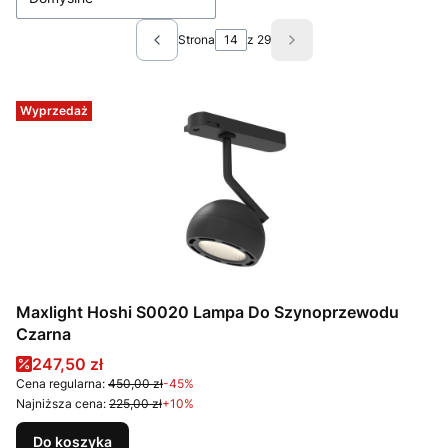
Strona
z 29
Poprzednie produkty
Następne produkty
Wyprzedaż
Maxlight Hoshi S0020 Lampa Do Szynoprzewodu
Czarna
Cena promocyjna
247,50 zł
Cena regularna:
450,00 zł
-45%
Najniższa cena:
225,00 zł
+10%
Do koszyka