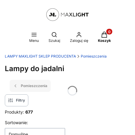
Produkty w kosz
Otwórz wyszukiwarkę
Menu
Szukaj
Zaloguj się
Koszyk
LAMPY MAXLIGHT SKLEP PRODUCENTA
Pomieszczenia
Lampy do jadalni
Pomieszczenia
Filtry
Produkty:
677
Lista produktów
Sortowanie:
Domyślne