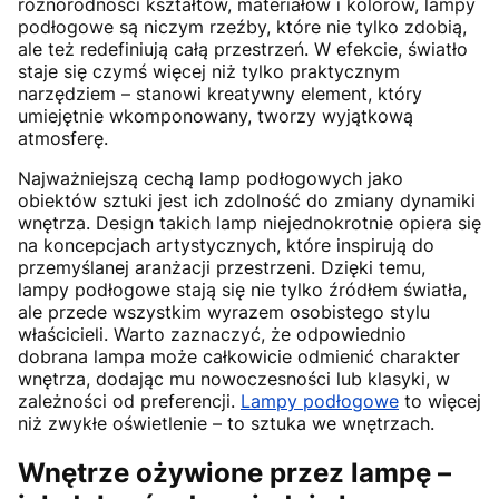
różnorodności kształtów, materiałów i kolorów, lampy
podłogowe są niczym rzeźby, które nie tylko zdobią,
ale też redefiniują całą przestrzeń. W efekcie, światło
staje się czymś więcej niż tylko praktycznym
narzędziem – stanowi kreatywny element, który
umiejętnie wkomponowany, tworzy wyjątkową
atmosferę.
Najważniejszą cechą lamp podłogowych jako
obiektów sztuki jest ich zdolność do zmiany dynamiki
wnętrza. Design takich lamp niejednokrotnie opiera się
na koncepcjach artystycznych, które inspirują do
przemyślanej aranżacji przestrzeni. Dzięki temu,
lampy podłogowe stają się nie tylko źródłem światła,
ale przede wszystkim wyrazem osobistego stylu
właścicieli. Warto zaznaczyć, że odpowiednio
dobrana lampa może całkowicie odmienić charakter
wnętrza, dodając mu nowoczesności lub klasyki, w
zależności od preferencji.
Lampy podłogowe
to więcej
niż zwykłe oświetlenie – to sztuka we wnętrzach.
Wnętrze ożywione przez lampę –