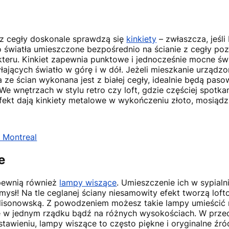
 z cegły doskonale sprawdzą się
kinkiety
– zwłaszcza, jeśl
 światła umieszczone bezpośrednio na ścianie z cegły poz
akteru. Kinkiet zapewnia punktowe i jednocześnie mocne św
ających światło w górę i w dół. Jeżeli mieszkanie urządzon
ze ścian wykonana jest z białej cegły, idealnie będą pasow
e wnętrzach w stylu retro czy loft, gdzie częściej spotk
efekt dają kinkiety metalowe w wykończeniu złoto, mosiądz
i Montreal
e
apewnią również
lampy wiszące
. Umieszczenie ich w sypialn
mysł! Na tle ceglanej ściany niesamowity efekt tworzą lof
disonowską. Z powodzeniem możesz takie lampy umieścić n
w jednym rządku bądź na różnych wysokościach. W przec
tawieniu, lampy wiszące to często piękne i oryginalne źró