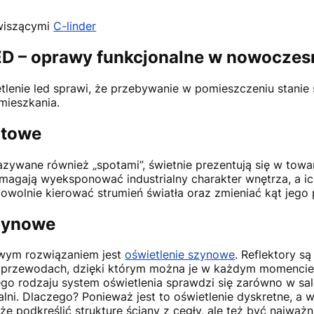
wiszącymi
C-linder
ED – oprawy funkcjonalne w nowocze
lenie led sprawi, że przebywanie w pomieszczeniu stanie s
mieszkania.
itowe
nazywane również „spotami”, świetnie prezentują się w tow
 Pomagają wyeksponować industrialny charakter wnętrza, a 
owolnie kierować strumień światła oraz zmieniać kąt jego 
szynowe
wym rozwiązaniem jest
oświetlenie szynowe
. Reflektory s
przewodach, dzięki którym można je w każdym momencie 
ego rodzaju system oświetlenia sprawdzi się zarówno w sal
alni. Dlaczego? Ponieważ jest to oświetlenie dyskretne, a 
e podkreślić strukturę ściany z cegły, ale też być najwa