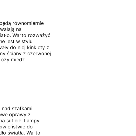
i będą równomiernie
walają na
iatło. Warto rozważyć
e jest w stylu
ały do niej kinkiety z
amy ściany z czerwonej
 czy miedź.
i nad szafkami
towe oprawy z
a suficie. Lampy
iwieństwie do
dło światła. Warto