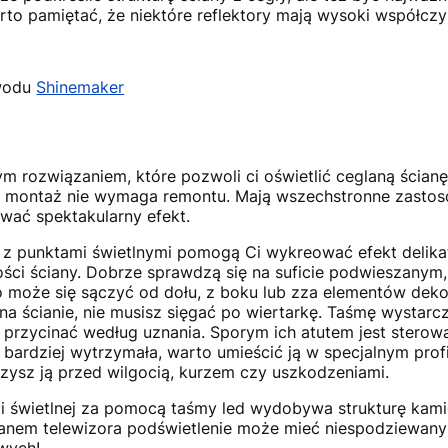
Warto pamiętać, że niektóre reflektory mają wysoki współcz
wodu
Shinemaker
 rozwiązaniem, które pozwoli ci oświetlić ceglaną ścianę
ch montaż nie wymaga remontu. Mają wszechstronne zastos
ać spektakularny efekt.
z punktami świetlnymi pomogą Ci wykreować efekt delika
ści ściany. Dobrze sprawdzą się na suficie podwieszanym, s
o może się sączyć od dołu, z boku lub zza elementów deko
 na ścianie, nie musisz sięgać po wiertarkę. Taśmę wystarc
 przycinać według uznania. Sporym ich atutem jest stero
 bardziej wytrzymała, warto umieścić ją w specjalnym profi
zysz ją przed wilgocią, kurzem czy uszkodzeniami.
 świetlnej za pomocą taśmy led wydobywa strukturę kamien
anem telewizora podświetlenie może mieć niespodziewany 