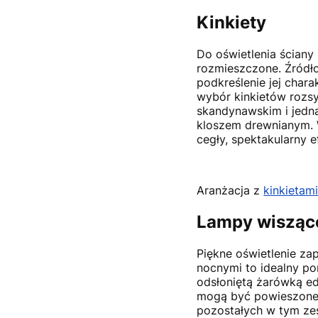
Kinkiety
Do oświetlenia ściany
rozmieszczone. Źródło
podkreślenie jej char
wybór kinkietów rozsył
skandynawskim i jedna 
kloszem drewnianym. W
cegły, spektakularny 
Aranżacja z
kinkietam
Lampy wisząc
Piękne oświetlenie z
nocnymi to idealny po
odsłoniętą żarówką e
mogą być powieszone 
pozostałych w tym zes