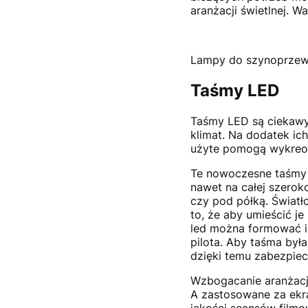
aranżacji świetlnej. 
Lampy do szynoprze
Taśmy LED
Taśmy LED są ciekawym
klimat. Na dodatek i
użyte pomogą wykreow
Te nowoczesne taśmy 
nawet na całej szeroko
czy pod półką. Światł
to, że aby umieścić je
led można formować i
pilota. Aby taśma była
dzięki temu zabezpiec
Wzbogacanie aranżacji
A zastosowane za ekr