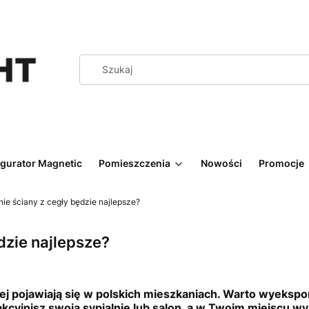
igurator Magnetic
Pomieszczenia
Nowości
Promocje
nie ściany z cegły będzie najlepsze?
dzie najlepsze?
iej pojawiają się w polskich mieszkaniach. Warto wyeksp
cyjnisz swoją sypialnię lub salon, a w Twoim miejscu wy