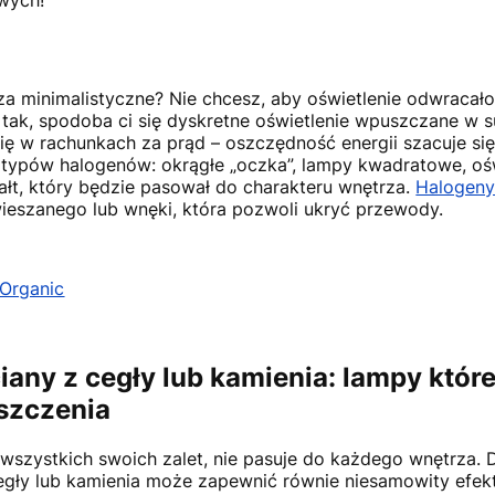
wych!
za minimalistyczne? Nie chcesz, aby oświetlenie odwraca
i tak, spodoba ci się dyskretne oświetlenie wpuszczane w s
ię w rachunkach za prąd – oszczędność energii szacuje się
 typów halogenów: okrągłe „oczka”, lampy kwadratowe, ośw
ałt, który będzie pasował do charakteru wnętrza.
Halogen
ieszanego lub wnęki, która pozwoli ukryć przewody.
Organic
iany z cegły lub kamienia: lampy któr
szczenia
 wszystkich swoich zalet, nie pasuje do każdego wnętrza.
cegły lub kamienia może zapewnić równie niesamowity efekt