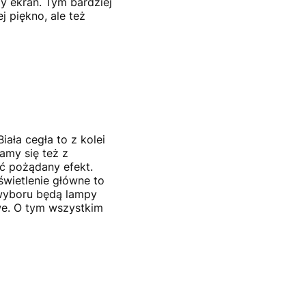
zy ekran. Tym bardziej
j piękno, ale też
ała cegła to z kolei
amy się też z
ąć pożądany efekt.
świetlenie główne to
 wyboru będą lampy
we. O tym wszystkim