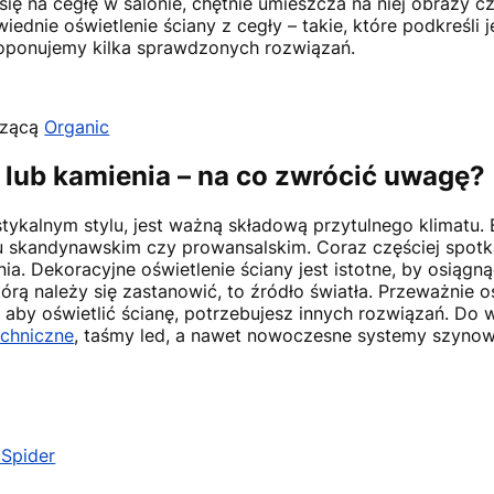
ię na cegłę w salonie, chętnie umieszcza na niej obrazy c
dnie oświetlenie ściany z cegły – takie, które podkreśli je
roponujemy kilka sprawdzonych rozwiązań.
szącą
Organic
y lub kamienia – na co zwrócić uwagę?
ykalnym stylu, jest ważną składową przytulnego klimatu. Bi
u skandynawskim czy prowansalskim. Coraz częściej spotk
a. Dekoracyjne oświetlenie ściany jest istotne, by osiągn
órą należy się zastanowić, to źródło światła. Przeważnie o
 aby oświetlić ścianę, potrzebujesz innych rozwiązań. Do
echniczne
, taśmy led, a nawet nowoczesne systemy szyno
 Spider