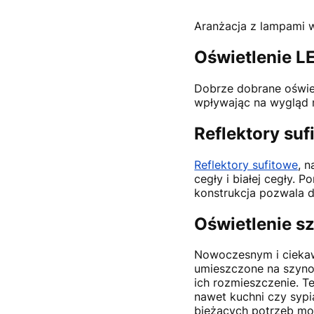
Aranżacja z lampami 
Oświetlenie L
Dobrze dobrane oświet
wpływając na wygląd 
Reflektory suf
Reflektory sufitowe
, 
cegły i białej cegły.
konstrukcja pozwala d
Oświetlenie 
Nowoczesnym i cieka
umieszczone na szyno
ich rozmieszczenie. T
nawet kuchni czy sypi
bieżących potrzeb moż