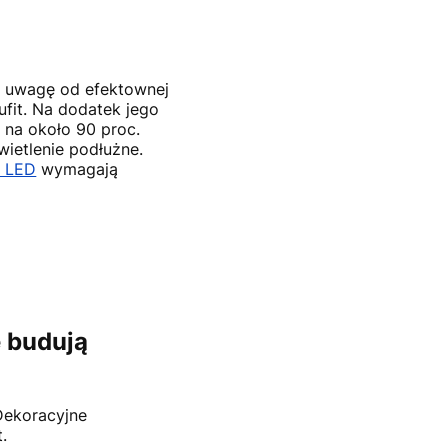
ło uwagę od efektownej
ufit. Na dodatek jego
 na około 90 proc.
ietlenie podłużne.
y LED
wymagają
e budują
 Dekoracyjne
.