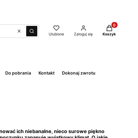
Produkty w kos
Wyczyść
Szukaj
Ulubione
Zaloguj się
Koszyk
Do pobrania
Kontakt
Dokonaj zwrotu
onować ich niebanalne, nieco surowe piękno
poczynku zapanuje wyjątkowy klimat. O jakie