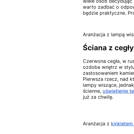
wiele osób decydując s
warto zadbać o odpowie
będzie praktyczne. P
Aranżacja z lampą wi
Ściana z cegł
Czerwona cegła, w rust
ozdoba wnętrz w styl
zastosowaniem kamieni
Pierwsza rzecz, nad kt
lampy wiszące, jednak
ścienne,
oświetlenie t
już za chwilę.
Aranżacja z
kinkietem