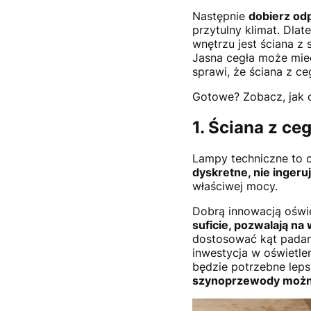
Następnie
dobierz od
przytulny klimat. Dlat
wnętrzu jest ściana z s
Jasna cegła może mieć 
sprawi, że ściana z ce
Gotowe? Zobacz, jak o
1. Ściana z ce
Lampy techniczne to c
dyskretne, nie ingeru
właściwej mocy.
Dobrą innowacją oświ
suficie, pozwalają na
dostosować kąt padani
inwestycja w oświetle
będzie potrzebne leps
szynoprzewody można