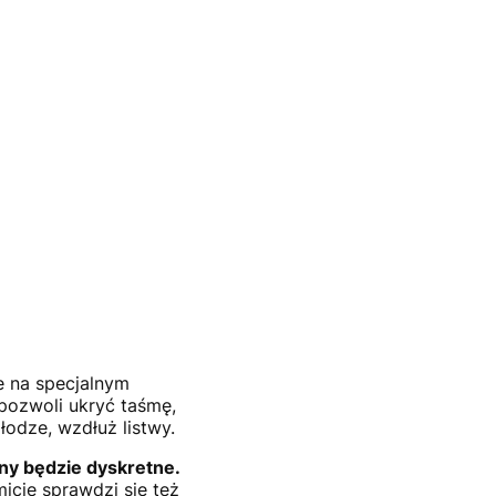
e na specjalnym
pozwoli ukryć taśmę,
odze, wzdłuż listwy.
ny będzie dyskretne.
icie sprawdzi się też