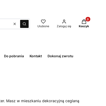
Produkty w kos
Wyczyść
Szukaj
Ulubione
Zaloguj się
Koszyk
Do pobrania
Kontakt
Dokonaj zwrotu
akter. Masz w mieszkaniu dekoracyjną ceglaną