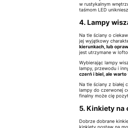
w rustykalnym wnętrz
taśmom LED unikniesz 
4. Lampy wiszą
Na tle ściany o cieka
jej wyjątkowy charakt
kierunkach, lub opra
jest utrzymane w lof
Wybierając lampy wisz
lampy, przewodu i in
czerń i biel, ale war
Na tle ściany z białe
lampy do czerwonej ce
finalny może cię pozy
5. Kinkiety na
Dobrze dobrane kinkie
kinkiety postaw na mo