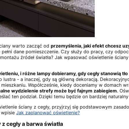
ściany warto zacząć od
przemyślenia, jaki efekt chcesz u
cję pełni dane pomieszczenie. Czy służy do pracy, czy odpo
 montażu źródeł światła? Jak wpasować oświetlenie ściany
ietleniu, i różne lampy dobieramy, gdy cegły stanowią tło
 lustra - a inaczej, gdy są główną dekoracją. Dekoracyjn
w mieszkaniu. Współcześnie, kiedy doceniamy w domach wr
alne wydzielenie strefy może być fajnym zabiegiem
. Ośw
lać ten podział. Dzięki temu będzie on bardziej naturalny 
ietlenie ściany z cegły, przyjrzyj się podstawowym zasado
 wpisie
Jak zaplanować oświetlenie?
 z cegły a barwa światła