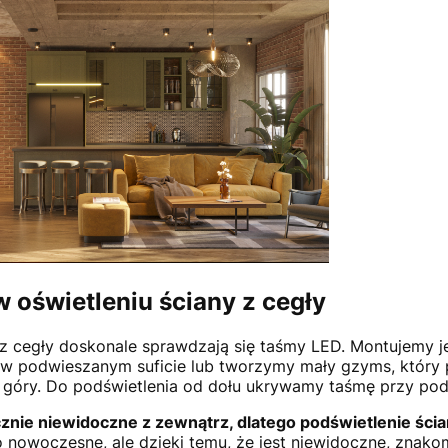
 oświetleniu ściany z cegły
 z cegły doskonale sprawdzają się taśmy LED. Montujemy j
 w podwieszanym suficie lub tworzymy mały gzyms, który 
d góry. Do podświetlenia od dołu ukrywamy taśmę przy podł
znie niewidoczne z zewnątrz, dlatego podświetlenie ścia
 nowoczesne, ale dzięki temu, że jest niewidoczne, znakom