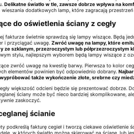
u.
Delikatne światło w tle, zawsze dobrze wpływa na komfo
wieszania dodatkowych lamp, które zagracają przestrzeń i 
ce do oświetlenia ściany z cegły
wej fakturze świetnie sprawdzą się lampy wiszące. Będą je
er i przyciągać uwagę.
Zwróć uwagę na lampy, które emitu
wy ze szklanym, przezroczystym lub półprzezroczystym 
towym stylu, najlepszym wyborem będą lampy wiszące z o
ące zwróć uwagę na kwestię barwy. Pierwsza to kolor cegi
nych elementów powinien być odpowiednio dobrany.
Najbar
to wypróbować także wykończenie złote, srebrne czy mied
j cegły większość odcieni będzie się prezentować dobrze. D
glanej ściany może być nieco bardziej skomplikowane, ale
tywnie zaskoczyć.
 ceglanej ścianie
ty podkreślą fakturę cegieł i tworzą ciekawe oświetlenie ś
dele, w których światło można skierować na ścianę, lub je