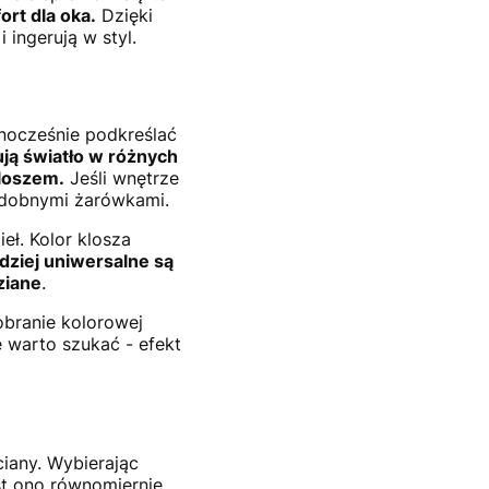
rt dla oka.
Dzięki
ingerują w styl.
dnocześnie podkreślać
ją światło w różnych
kloszem.
Jeśli wnętrze
zdobnymi żarówkami.
eł. Kolor klosza
dziej uniwersalne są
ziane
.
obranie kolorowej
 warto szukać - efekt
ciany. Wybierając
st ono równomiernie