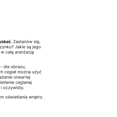
zyskać
. Zastanów się,
czynku? Jakie są jego
 w całą aranżację
- dla obrazu,
ych cegieł można użyć
ażenie otwartej
ietlenie ceglanej
i oczywisty.
m oświetlania wnętrz.