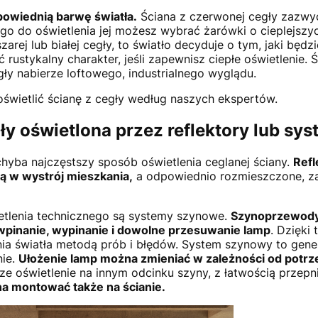
powiednią barwę światła.
Ściana z czerwonej cegły zazwyc
ego do oświetlenia jej możesz wybrać żarówki o cieplejszy
zarej lub białej cegły, to światło decyduje o tym, jaki będz
rustykalny charakter, jeśli zapewnisz ciepłe oświetlenie. 
gły nabierze loftowego, industrialnego wyglądu.
świetlić ścianę z cegły według naszych ekspertów.
gły oświetlona przez reflektory lub s
hyba najczęstszy sposób oświetlenia ceglanej ściany.
Refl
ją w wystrój mieszkania,
a odpowiednio rozmieszczone, za
etlenia technicznego są systemy szynowe.
Szynoprzewody
 wpinanie, wypinanie i dowolne przesuwanie lamp
. Dzięki
a światła metodą prób i błędów. System szynowy to gener
nie.
Ułożenie lamp można zmieniać w zależności od potrz
ze oświetlenie na innym odcinku szyny, z łatwością przepn
 montować także na ścianie.