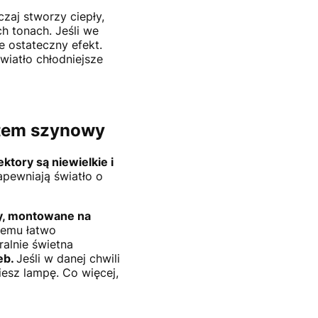
zaj stworzy ciepły,
ch tonach. Jeśli we
ie ostateczny efekt.
Światło chłodniejsze
ystem szynowy
ektory są niewielkie i
pewniają światło o
, montowane na
 temu łatwo
alnie świetna
eb.
Jeśli w danej chwili
iesz lampę. Co więcej,