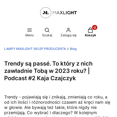
Produkty w kosz
Otwórz wyszukiwarkę
Menu
Szukaj
Zaloguj się
Koszyk
LAMPY MAXLIGHT SKLEP PRODUCENTA
Blog
Trendy są passé. To który z nich
zawładnie Tobą w 2023 roku? |
Podcast #2 Kaja Czajczyk
Trendy - pojawiają się i znikają, zmieniają co roku, a
od ich ilości i różnorodności czasem aż kręci nam się
w głowie. Ale bywają też takie, które nigdy nie
przemijają. Co wybrać i dlaczego? W kolejnym