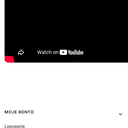
Linki w stopce
MOJE KONTO
Logowanie