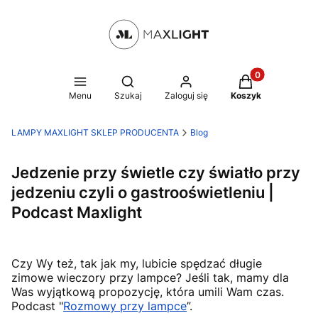
Produkty w kosz
Otwórz wyszukiwarkę
Menu
Szukaj
Zaloguj się
Koszyk
LAMPY MAXLIGHT SKLEP PRODUCENTA
Blog
Jedzenie przy świetle czy światło przy
jedzeniu czyli o gastrooświetleniu |
Podcast Maxlight
Czy Wy też, tak jak my, lubicie spędzać długie
zimowe wieczory przy lampce? Jeśli tak, mamy dla
Was wyjątkową propozycję, która umili Wam czas.
Podcast "
Rozmowy przy lampce
”.