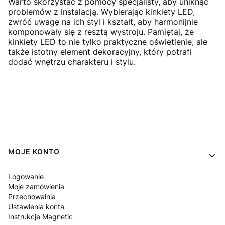
Warto skorzystać z pomocy specjalisty, aby uniknąć
problemów z instalacją. Wybierając kinkiety LED,
zwróć uwagę na ich styl i kształt, aby harmonijnie
komponowały się z resztą wystroju. Pamiętaj, że
kinkiety LED to nie tylko praktyczne oświetlenie, ale
także istotny element dekoracyjny, który potrafi
dodać wnętrzu charakteru i stylu.
Linki w stopce
MOJE KONTO
Logowanie
Moje zamówienia
Przechowalnia
Ustawienia konta
Instrukcje Magnetic