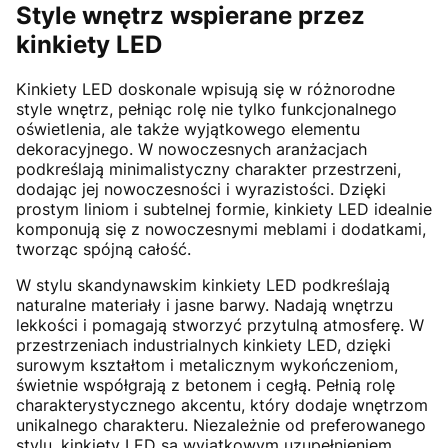
Style wnętrz wspierane przez
kinkiety LED
Kinkiety LED doskonale wpisują się w różnorodne
style wnętrz, pełniąc rolę nie tylko funkcjonalnego
oświetlenia, ale także wyjątkowego elementu
dekoracyjnego. W nowoczesnych aranżacjach
podkreślają minimalistyczny charakter przestrzeni,
dodając jej nowoczesności i wyrazistości. Dzięki
prostym liniom i subtelnej formie, kinkiety LED idealnie
komponują się z nowoczesnymi meblami i dodatkami,
tworząc spójną całość.
W stylu skandynawskim kinkiety LED podkreślają
naturalne materiały i jasne barwy. Nadają wnętrzu
lekkości i pomagają stworzyć przytulną atmosferę. W
przestrzeniach industrialnych kinkiety LED, dzięki
surowym kształtom i metalicznym wykończeniom,
świetnie współgrają z betonem i cegłą. Pełnią rolę
charakterystycznego akcentu, który dodaje wnętrzom
unikalnego charakteru. Niezależnie od preferowanego
stylu, kinkiety LED są wyjątkowym uzupełnieniem