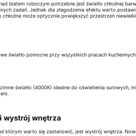
nad blatem roboczym potrzebne jest światło chłodnej barwy
ych zadań. Jednak dla złagodzenia efektu warto postawić
ło chłodne może optycznie powiększyć przestrzeń niewielk
nkowe światło pomocne przy wszystkich pracach kuchennych
i zimne światło (4000K) idealne do oświetlenia surowych, m
eni.
i wystrój wnętrza
d którym warto się zastanowić, jest wystrój wnętrza. Now