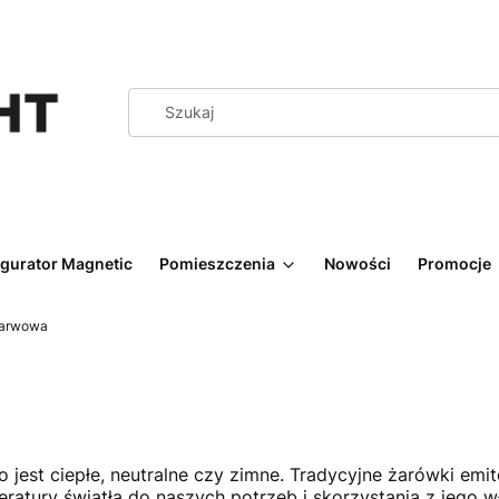
igurator Magnetic
Pomieszczenia
Nowości
Promocje
barwowa
 jest ciepłe, neutralne czy zimne. Tradycyjne żarówki emit
atury światła do naszych potrzeb i skorzystania z jego w