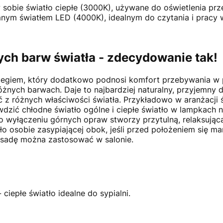
 sobie światło ciepłe (3000K), używane do oświetlenia prz
ym światłem LED (4000K), idealnym do czytania i pracy w
ych barw światła - zdecydowanie tak!
egiem, który dodatkowo podnosi komfort przebywania w p
óżnych barwach. Daje to najbardziej naturalny, przyjemny d
z różnych właściwości światła. Przykładowo w aranżacji św
dzić chłodne światło ogólne i ciepłe światło w lampkach 
 wyłączeniu górnych opraw stworzy przytulną, relaksując
ło osobie zasypiającej obok, jeśli przed położeniem się m
sadę można zastosować w salonie.
 ciepłe światło idealne do sypialni.