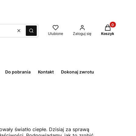
Produkty w kos
Wyczyść
Szukaj
Ulubione
Zaloguj się
Koszyk
Do pobrania
Kontakt
Dokonaj zwrotu
owały światło ciepłe. Dzisiaj za sprawą
łaściwości. Podpowiadamy, jak to zrobić