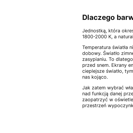
Dlaczego barw
Jednostką, która okre
1800-2000 K, a natur
Temperatura światła n
dobowy. Światło zimne
zasypianiu. To dlateg
przed snem. Ekrany em
cieplejsze światło, t
nas kojąco.
Jak zatem wybrać wła
nad funkcją danej prze
zaopatrzyć w oświetlen
przestrzeń wypoczynk