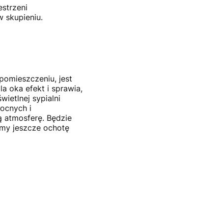
estrzeni
 skupieniu.
omieszczeniu, jest
la oka efekt i sprawia,
ietlnej sypialni
nocnych i
ą atmosferę. Będzie
amy jeszcze ochotę