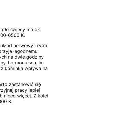
iatło świecy ma ok.
5500-6500 K.
 układ nerwowy i rytm
sprzyja łagodnemu
nych na dwie godziny
iny, hormonu snu. Im
ni z kominka wpływa na
rto zastanowić się
zyjnej pracy lepiej
b nieco więcej. Z kolei
000 K.