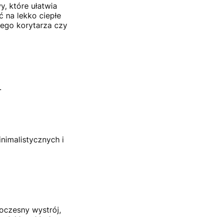
, które ułatwia
 na lekko ciepłe
iego korytarza czy
.
inimalistycznych i
oczesny wystrój,