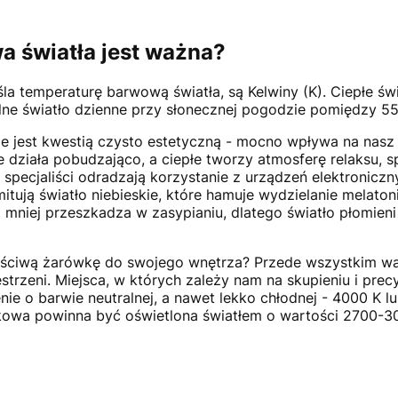
a światła jest ważna?
śla temperaturę barwową światła, są Kelwiny (K). Ciepłe św
alne światło dzienne przy słonecznej pogodzie pomiędzy 
ie jest kwestią czysto estetyczną - mocno wpływa na nasz
 działa pobudzająco, a ciepłe tworzy atmosferę relaksu, 
o specjaliści odradzają korzystanie z urządzeń elektronicz
itują światło niebieskie, które hamuje wydzielanie melaton
ym mniej przeszkadza w zasypianiu, dlatego światło płomie
ściwą żarówkę do swojego wnętrza? Przede wszystkim wa
strzeni. Miejsca, w których zależy nam na skupieniu i precy
ie o barwie neutralnej, a nawet lekko chłodnej - 4000 K lu
owa powinna być oświetlona światłem o wartości 2700-3