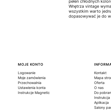
pełen chłodnych koloró
Wnętrza vintage wymag
wszystkim warto jedna
dopasowywać je do wła
Linki w stopce
MOJE KONTO
INFORM
Logowanie
Kontakt
Moje zamówienia
Mapa stro
Przechowalnia
Oferta
Ustawienia konta
O nas
Instrukcje Magnetic
Do pobran
Instrukcja
Aplikacja
Salony par