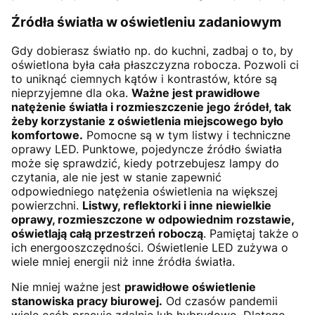
Źródła światła w oświetleniu zadaniowym
Gdy dobierasz światło np. do kuchni, zadbaj o to, by
oświetlona była cała płaszczyzna robocza. Pozwoli ci
to uniknąć ciemnych kątów i kontrastów, które są
nieprzyjemne dla oka.
Ważne jest prawidłowe
natężenie światła i rozmieszczenie jego źródeł, tak
żeby korzystanie z oświetlenia miejscowego było
komfortowe.
Pomocne są w tym listwy i techniczne
oprawy LED. Punktowe, pojedyncze źródło światła
może się sprawdzić, kiedy potrzebujesz lampy do
czytania, ale nie jest w stanie zapewnić
odpowiedniego natężenia oświetlenia na większej
powierzchni.
Listwy, reflektorki i inne niewielkie
oprawy, rozmieszczone w odpowiednim rozstawie,
oświetlają całą przestrzeń roboczą
. Pamiętaj także o
ich energooszczędności. Oświetlenie LED zużywa o
wiele mniej energii niż inne źródła światła.
Nie mniej ważne jest
prawidłowe oświetlenie
stanowiska pracy biurowej.
Od czasów pandemii
wiele osób pracuje zdalnie lub hybrydowo. Dlatego