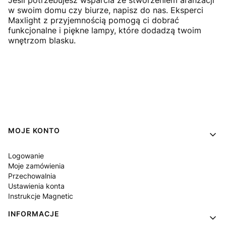
Jeśli potrzebujesz wsparcia ze stworzeniem aranżacji
w swoim domu czy biurze, napisz do nas. Eksperci
Maxlight z przyjemnością pomogą ci dobrać
funkcjonalne i piękne lampy, które dodadzą twoim
wnętrzom blasku.
Linki w stopce
MOJE KONTO
Logowanie
Moje zamówienia
Przechowalnia
Ustawienia konta
Instrukcje Magnetic
INFORMACJE