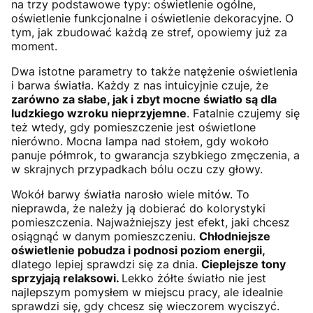
na trzy podstawowe typy: oświetlenie ogólne,
oświetlenie funkcjonalne i oświetlenie dekoracyjne. O
tym, jak zbudować każdą ze stref, opowiemy już za
moment.
Dwa istotne parametry to także natężenie oświetlenia
i barwa światła. Każdy z nas intuicyjnie czuje, że
zarówno za słabe, jak i zbyt mocne światło są dla
ludzkiego wzroku nieprzyjemne
. Fatalnie czujemy się
też wtedy, gdy pomieszczenie jest oświetlone
nierówno. Mocna lampa nad stołem, gdy wokoło
panuje półmrok, to gwarancja szybkiego zmęczenia, a
w skrajnych przypadkach bólu oczu czy głowy.
Wokół barwy światła narosło wiele mitów. To
nieprawda, że należy ją dobierać do kolorystyki
pomieszczenia. Najważniejszy jest efekt, jaki chcesz
osiągnąć w danym pomieszczeniu.
Chłodniejsze
oświetlenie pobudza i podnosi poziom energii,
dlatego lepiej sprawdzi się za dnia.
Cieplejsze tony
sprzyjają relaksowi.
Lekko żółte światło nie jest
najlepszym pomysłem w miejscu pracy, ale idealnie
sprawdzi się, gdy chcesz się wieczorem wyciszyć.