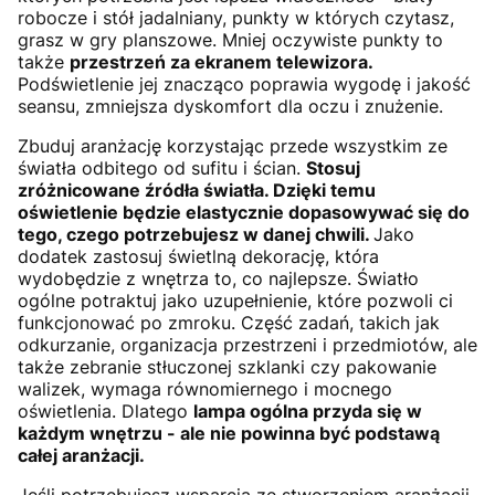
robocze i stół jadalniany, punkty w których czytasz,
grasz w gry planszowe. Mniej oczywiste punkty to
także
przestrzeń za ekranem telewizora.
Podświetlenie jej znacząco poprawia wygodę i jakość
seansu, zmniejsza dyskomfort dla oczu i znużenie.
Zbuduj aranżację korzystając przede wszystkim ze
światła odbitego od sufitu i ścian.
Stosuj
zróżnicowane źródła światła. Dzięki temu
oświetlenie będzie elastycznie dopasowywać się do
tego, czego potrzebujesz w danej chwili.
Jako
dodatek zastosuj świetlną dekorację, która
wydobędzie z wnętrza to, co najlepsze. Światło
ogólne potraktuj jako uzupełnienie, które pozwoli ci
funkcjonować po zmroku. Część zadań, takich jak
odkurzanie, organizacja przestrzeni i przedmiotów, ale
także zebranie stłuczonej szklanki czy pakowanie
walizek, wymaga równomiernego i mocnego
oświetlenia. Dlatego
lampa ogólna przyda się w
każdym wnętrzu - ale nie powinna być podstawą
całej aranżacji.