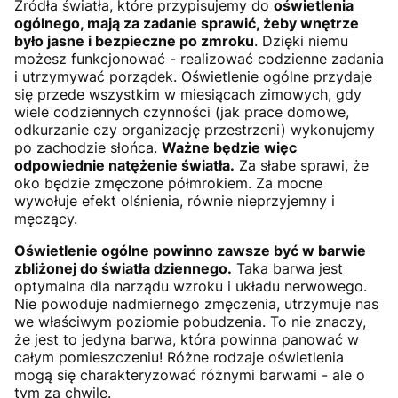
Źródła światła, które przypisujemy do
oświetlenia
ogólnego, mają za zadanie sprawić, żeby wnętrze
było jasne i bezpieczne po zmroku
. Dzięki niemu
możesz funkcjonować - realizować codzienne zadania
i utrzymywać porządek. Oświetlenie ogólne przydaje
się przede wszystkim w miesiącach zimowych, gdy
wiele codziennych czynności (jak prace domowe,
odkurzanie czy organizację przestrzeni) wykonujemy
po zachodzie słońca.
Ważne będzie więc
odpowiednie natężenie światła.
Za słabe sprawi, że
oko będzie zmęczone półmrokiem. Za mocne
wywołuje efekt olśnienia, równie nieprzyjemny i
męczący.
Oświetlenie ogólne powinno zawsze być w barwie
zbliżonej do światła dziennego.
Taka barwa jest
optymalna dla narządu wzroku i układu nerwowego.
Nie powoduje nadmiernego zmęczenia, utrzymuje nas
we właściwym poziomie pobudzenia. To nie znaczy,
że jest to jedyna barwa, która powinna panować w
całym pomieszczeniu! Różne rodzaje oświetlenia
mogą się charakteryzować różnymi barwami - ale o
tym za chwilę.