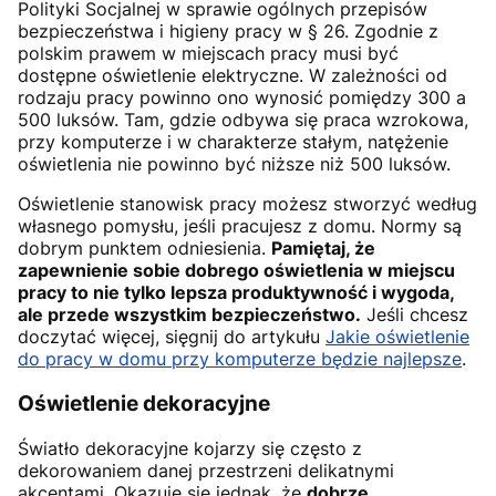
Polityki Socjalnej w sprawie ogólnych przepisów
bezpieczeństwa i higieny pracy w § 26. Zgodnie z
polskim prawem w miejscach pracy musi być
dostępne oświetlenie elektryczne. W zależności od
rodzaju pracy powinno ono wynosić pomiędzy 300 a
500 luksów. Tam, gdzie odbywa się praca wzrokowa,
przy komputerze i w charakterze stałym, natężenie
oświetlenia nie powinno być niższe niż 500 luksów.
Oświetlenie stanowisk pracy możesz stworzyć według
własnego pomysłu, jeśli pracujesz z domu. Normy są
dobrym punktem odniesienia.
Pamiętaj, że
zapewnienie sobie dobrego oświetlenia w miejscu
pracy to nie tylko lepsza produktywność i wygoda,
ale przede wszystkim bezpieczeństwo.
Jeśli chcesz
doczytać więcej, sięgnij do artykułu
Jakie oświetlenie
do pracy w domu przy komputerze będzie najlepsze
.
Oświetlenie dekoracyjne
Światło dekoracyjne kojarzy się często z
dekorowaniem danej przestrzeni delikatnymi
akcentami. Okazuje się jednak, że
dobrze