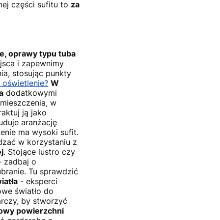
ej części sufitu to
za
e, oprawy typu tuba
ejsca i zapewnimy
ia, stosując punkty
 oświetlenie?
W
a
dodatkowymi
omieszczenia, w
raktuj ją jako
buduje aranżację
enie ma wysoki sufit.
zać w korzystaniu z
j
. Stojące lustro czy
- zadbaj o
branie. Tu sprawdzić
iatła
- eksperci
owe światło do
tarczy, by stworzyć
owy powierzchni