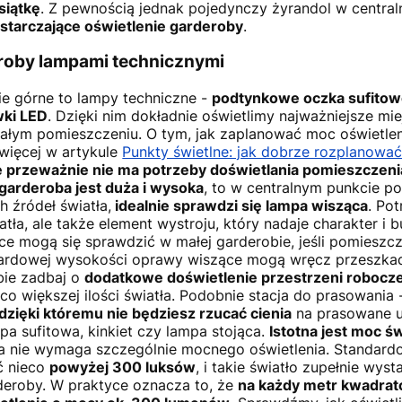
siątkę
. Z pewnością jednak pojedynczy żyrandol w centraln
starczające oświetlenie garderoby
.
roby lampami technicznymi
ie górne to lampy techniczne -
podtynkowe oczka sufitow
wki LED
. Dzięki nim dokładnie oświetlimy najważniejsze mi
ałym pomieszczeniu. O tym, jak zaplanować moc oświetlen
 więcej w artykule
Punkty świetlne: jak dobrze rozplanować
ie przeważnie nie ma potrzeby doświetlania pomieszczeni
 garderoba jest duża i wysoka
, to w centralnym punkcie p
h źródeł światła,
idealnie sprawdzi się lampa wisząca
. Pot
ła, ale także element wystroju, który nadaje charakter i 
e mogą się sprawdzić w małej garderobie, jeśli pomieszcz
dardowej wysokości oprawy wiszące mogą wręcz przeszkad
bie zadbaj o
dodatkowe doświetlenie przestrzeni robocze
co większej ilości światła. Podobnie stacja do prasowania 
dzięki któremu nie będziesz rzucać cienia
na prasowane u
a sufitowa, kinkiet czy lampa stojąca.
Istotna jest moc św
ba nie wymaga szczególnie mocnego oświetlenia. Standard
ć nieco
powyżej 300 luksów
, i takie światło zupełnie wys
deroby. W praktyce oznacza to, że
na każdy metr kwadrat