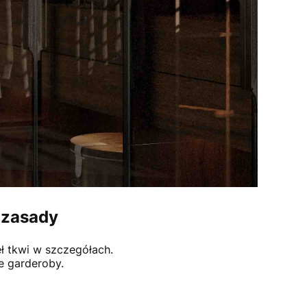
 zasady
eł tkwi w szczegółach.
ie garderoby.