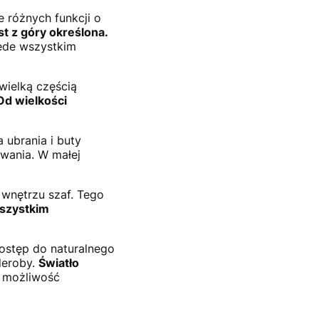
 różnych funkcji o
st z góry określona.
zede wszystkim
wielką częścią
Od wielkości
ubrania i buty
owania. W małej
 wnętrzu szaf. Tego
szystkim
ostęp do naturalnego
deroby.
Światło
ć możliwość