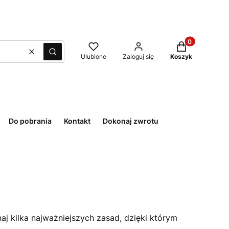
Produkty w kos
Wyczyść
Szukaj
Ulubione
Zaloguj się
Koszyk
Do pobrania
Kontakt
Dokonaj zwrotu
aj kilka najważniejszych zasad, dzięki którym