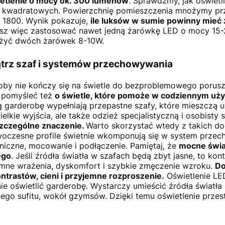
ietlenie o mocy ok. 300 lumenów
. Sprawdźmy, jak oświetl
w kwadratowych. Powierzchnię pomieszczenia mnożymy p
= 1800. Wynik pokazuje,
ile luksów w sumie powinny mieć 
sz więc zastosować nawet jedną żarówkę LED o mocy 15-
użyć dwóch żarówek 8-10W.
rz szaf i systemów przechowywania
oby nie kończy się na świetle do bezproblemowego porusz
 pomyśleć też
o świetle, które pomoże w codziennym uż
ją garderobę wypełniają przepastne szafy, które mieszczą u
ielkie wyjścia, ale także odzież specjalistyczną i osobisty
szczególne znaczenie.
Warto skorzystać wtedy z takich d
woczesne profile świetnie wkomponują się w system przec
hniczne, mocowanie i podłączenie. Pamiętaj, że
mocne świa
ego
. Jeśli źródła światła w szafach będą zbyt jasne, to kon
ne wrażenia, dyskomfort i szybkie zmęczenie wzroku.
Do
ontrastów, cieni i przyjemne rozproszenie.
Oświetlenie LE
ie oświetlić garderobę. Wystarczy umieścić źródła światła 
o sufitu, wokół gzymsów. Dzięki temu oświetlenie przestr