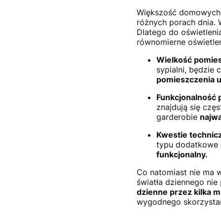
Większość domowych wn
różnych porach dnia. 
Dlatego do oświetleni
równomierne oświetlen
Wielkość pomies
sypialni, będzie
pomieszczenia uz
Funkcjonalność 
znajdują się czę
garderobie
najwa
Kwestie technic
typu dodatkowe o
funkcjonalny.
Co natomiast nie ma 
światła dziennego nie
dzienne przez kilka m
wygodnego skorzystan