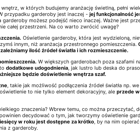
ętrz, w których budujemy aranżację świetlną, pełni wiele
W przypadku garderoby jest inaczej -
jej funkcjonalność je
a garderoby możesz podejść nieco inaczej. Ważne jest pr
ie całej przestrzeni. Na co warto zwrócić uwagę?
zczenia.
Oświetlenie garderoby, która jest wydzieloną, nie
 czymś innym, niż aranżacja przestronnego pomieszczenia.
ależniamy ilość źródeł światła i ich rozmieszczenie.
pomieszczenia.
W większych garderobach poza szafami na 
sto
dodatkowe udogodnienia
, jak lustro lub deska do pras
żniejsze będzie doświetlenie wnętrza szaf.
zne
, takie jak możliwość podłączenia źródeł światła np. we
świetlenie to nie tylko element dekoracyjny, ale
przede w
wielkiego znaczenia? Wbrew temu, co można przeczytać, d
 powinien decydować o tym, jak tworzymy oświetlenie gar
iesięcy w roku jest dostępne za krótko
, by na nim opiera
ia z garderoby.