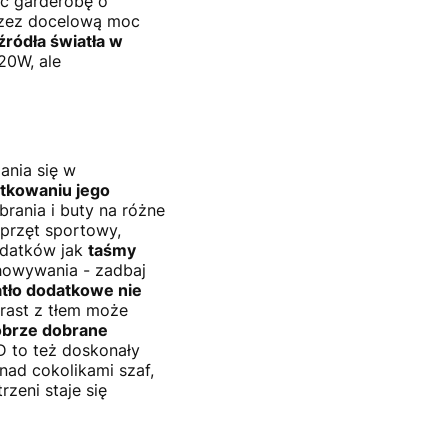
ić garderobę o
rzez docelową moc
źródła światła w
20W, ale
ania się w
ytkowaniu jego
brania i buty na różne
 sprzęt sportowy,
odatków jak
taśmy
howywania - zadbaj
tło dodatkowe nie
trast z tłem może
brze dobrane
D to też doskonały
nad cokolikami szaf,
zeni staje się