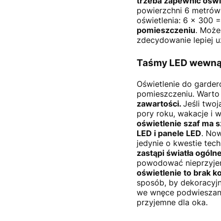
trzeba zapewnić ośw
powierzchni 6 metró
oświetlenia: 6 x 300 
pomieszczeniu
. Może
zdecydowanie lepiej 
Taśmy LED wewnąt
Oświetlenie do garder
pomieszczeniu. Warto
zawartości.
Jeśli two
pory roku, wakacje i w
oświetlenie szaf ma 
LED i panele LED
. No
jedynie o kwestie tec
zastąpi światła ogóln
powodować nieprzyjem
oświetlenie to brak k
sposób, by dekoracyjn
we wnęce podwieszaneg
przyjemne dla oka.