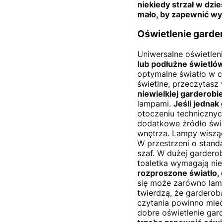
niekiedy strzał w dzie
mało, by zapewnić wy
Oświetlenie garde
Uniwersalne oświetlen
lub podłużne świetló
optymalne światło w c
świetlne, przeczytasz
niewielkiej garderob
lampami.
Jeśli jednak
otoczeniu technicznyc
dodatkowe źródło świat
wnętrza. Lampy wisząc
W przestrzeni o stan
szaf. W dużej gardero
toaletka wymagają nie
rozproszone światło, 
się może zarówno lamp
twierdzą, że gardero
czytania powinno mie
dobre oświetlenie gar