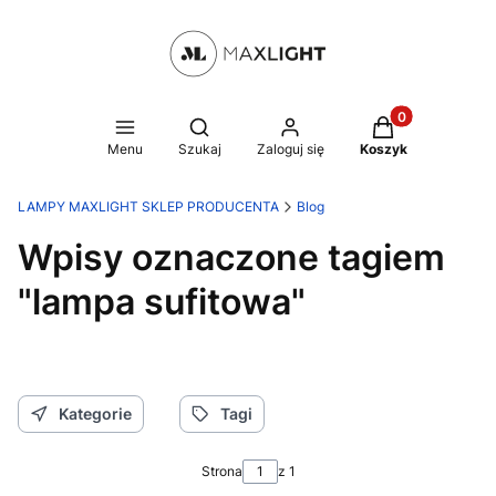
Produkty w kosz
Otwórz wyszukiwarkę
Menu
Szukaj
Zaloguj się
Koszyk
LAMPY MAXLIGHT SKLEP PRODUCENTA
Blog
Wpisy oznaczone tagiem
"lampa sufitowa"
Kategorie
Tagi
Strona
z 1