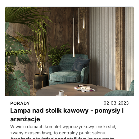
02-03-2023
PORADY
Lampa nad stolik kawowy - pomysły i
aranżacje
W wielu domach komplet wypoczynkowy i niski stół,
zwany czasem ławą, to centralny punkt salonu.
Aranżacja oświetlenia nad stolikiem kawowym to