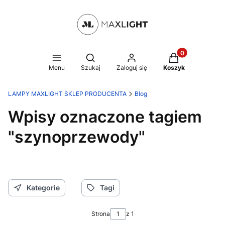
Produkty w kosz
Otwórz wyszukiwarkę
Menu
Szukaj
Zaloguj się
Koszyk
LAMPY MAXLIGHT SKLEP PRODUCENTA
Blog
Wpisy oznaczone tagiem
"szynoprzewody"
Kategorie
Tagi
Strona
z 1