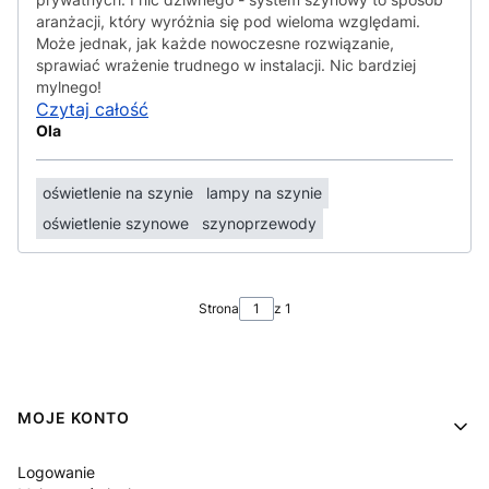
aranżacji, który wyróżnia się pod wieloma względami.
Może jednak, jak każde nowoczesne rozwiązanie,
sprawiać wrażenie trudnego w instalacji. Nic bardziej
mylnego!
Czytaj całość
Ola
oświetlenie na szynie
lampy na szynie
oświetlenie szynowe
szynoprzewody
Strona
z 1
Linki w stopce
MOJE KONTO
Logowanie