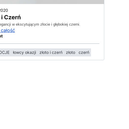
2020
 i Czerń
egancji w ekscytującym złocie i głębokiej czerni.
 całość
ht
OCJE
łowcy okazji
złoto i czerń
złoto
czerń