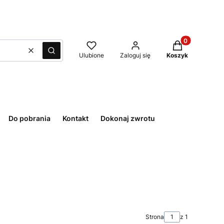
Produkty w kos
Wyczyść
Szukaj
Ulubione
Zaloguj się
Koszyk
Do pobrania
Kontakt
Dokonaj zwrotu
Strona
z 1