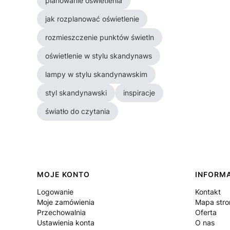
planowanie oświetlenia
jak rozplanować oświetlenie
rozmieszczenie punktów świetln
oświetlenie w stylu skandynaws
lampy w stylu skandynawskim
styl skandynawski
inspiracje
światło do czytania
Linki w stopce
MOJE KONTO
INFORM
Logowanie
Kontakt
Moje zamówienia
Mapa stro
Przechowalnia
Oferta
Ustawienia konta
O nas