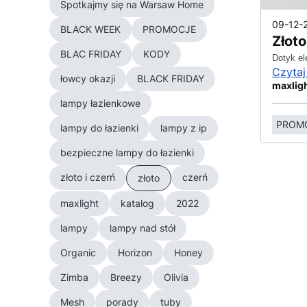
Spotkajmy się na Warsaw Home
09-12-
BLACK WEEK
PROMOCJE
Złoto
BLAC FRIDAY
KODY
Dotyk el
Czytaj
łowcy okazji
BLACK FRIDAY
maxlig
lampy łazienkowe
PROM
lampy do łazienki
lampy z ip
bezpieczne lampy do łazienki
złoto i czerń
czerń
złoto
maxlight
katalog
2022
lampy
lampy nad stół
Organic
Horizon
Honey
Zimba
Breezy
Olivia
Mesh
porady
tuby