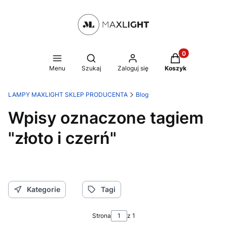
Produkty w kosz
Otwórz wyszukiwarkę
Menu
Szukaj
Zaloguj się
Koszyk
LAMPY MAXLIGHT SKLEP PRODUCENTA
Blog
Wpisy oznaczone tagiem
"złoto i czerń"
Kategorie
Tagi
Strona
z 1