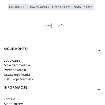
PROMOCJE
łowcy okazji
złoto i czerń
złoto
czerń
Strona
z 1
Linki w stopce
MOJE KONTO
Logowanie
Moje zamówienia
Przechowalnia
Ustawienia konta
Instrukcje Magnetic
INFORMACJE
Kontakt
Mapa strony