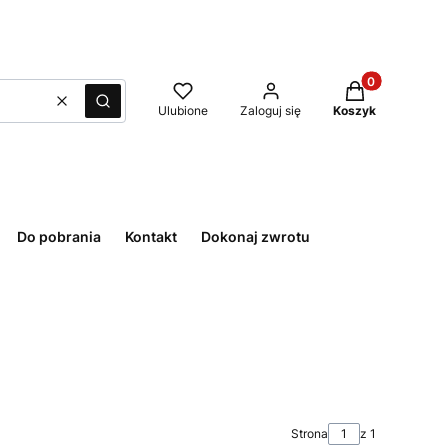
Produkty w kos
Wyczyść
Szukaj
Ulubione
Zaloguj się
Koszyk
Do pobrania
Kontakt
Dokonaj zwrotu
Strona
z 1