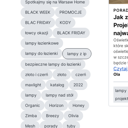
Spotkajmy się na Warsaw Home
PORA
BLACK WEEK
PROMOCJE
Jak 
BLAC FRIDAY
KODY
Proje
najw
łowcy okazji
BLACK FRIDAY
Oświetl
lampy łazienkowe
które s
oświetle
lampy do łazienki
lampy z ip
w szcze
będzie 
bezpieczne lampy do łazienki
Czytaj
Ola
złoto i czerń
złoto
czerń
maxlight
katalog
2022
lampy 
lampy
lampy nad stół
projekt
Organic
Horizon
Honey
Zimba
Breezy
Olivia
Mesh
porady
tuby