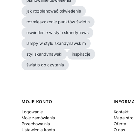
planowanie oświetlenia
jak rozplanować oświetlenie
rozmieszczenie punktów świetln
oświetlenie w stylu skandynaws
lampy w stylu skandynawskim
styl skandynawski
inspiracje
światło do czytania
Linki w stopce
MOJE KONTO
INFORM
Logowanie
Kontakt
Moje zamówienia
Mapa stro
Przechowalnia
Oferta
Ustawienia konta
O nas