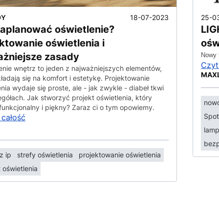
18-07-2023
25-0
DY
zaplanować oświetlenie?
LIG
ktowanie oświetlenia i
ośw
ażniejsze zasady
Nowy k
Czyt
enie wnętrz to jeden z najważniejszych elementów,
MAX
kładają się na komfort i estetykę. Projektowanie
nia wydaje się proste, ale - jak zwykle - diabeł tkwi
gółach. Jak stworzyć projekt oświetlenia, który
nowo
funkcjonalny i piękny? Zaraz ci o tym opowiemy.
Spot
 całość
lamp
bezp
z ip
strefy oświetlenia
projektowanie oświetlenia
 oświetlenia