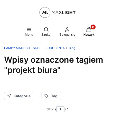
Produkty w kosz
Otwórz wyszukiwarkę
Menu
Szukaj
Zaloguj się
Koszyk
LAMPY MAXLIGHT SKLEP PRODUCENTA
Blog
Wpisy oznaczone tagiem
"projekt biura"
Kategorie
Tagi
Strona
z 1