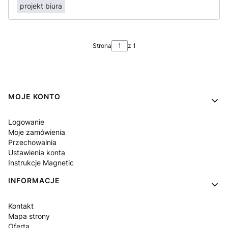
projekt biura
Strona
z 1
Linki w stopce
MOJE KONTO
Logowanie
Moje zamówienia
Przechowalnia
Ustawienia konta
Instrukcje Magnetic
INFORMACJE
Kontakt
Mapa strony
Oferta