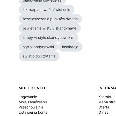
planowanie oświetlenia
jak rozplanować oświetlenie
rozmieszczenie punktów świetln
oświetlenie w stylu skandynaws
lampy w stylu skandynawskim
styl skandynawski
inspiracje
światło do czytania
Linki w stopce
MOJE KONTO
INFORM
Logowanie
Kontakt
Moje zamówienia
Mapa stro
Przechowalnia
Oferta
Ustawienia konta
O nas