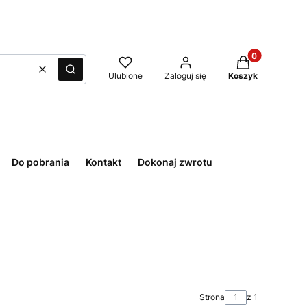
Produkty w kos
Wyczyść
Szukaj
Ulubione
Zaloguj się
Koszyk
Do pobrania
Kontakt
Dokonaj zwrotu
Strona
z 1