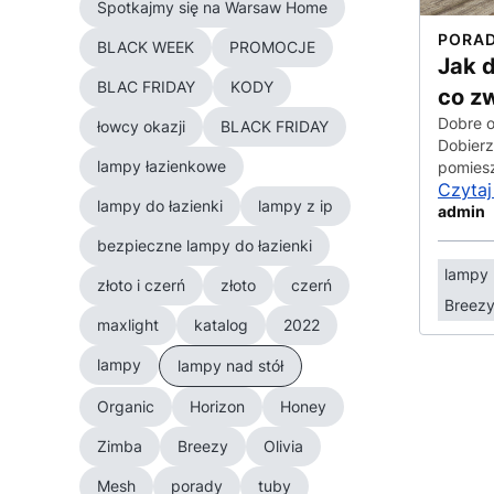
Spotkajmy się na Warsaw Home
PORA
BLACK WEEK
PROMOCJE
Jak 
BLAC FRIDAY
KODY
co z
Dobre o
łowcy okazji
BLACK FRIDAY
Dobierz
lampy łazienkowe
pomiesz
Czytaj
lampy do łazienki
lampy z ip
admin
bezpieczne lampy do łazienki
lampy
złoto i czerń
złoto
czerń
Breez
maxlight
katalog
2022
lampy
lampy nad stół
Organic
Horizon
Honey
Zimba
Breezy
Olivia
Mesh
porady
tuby