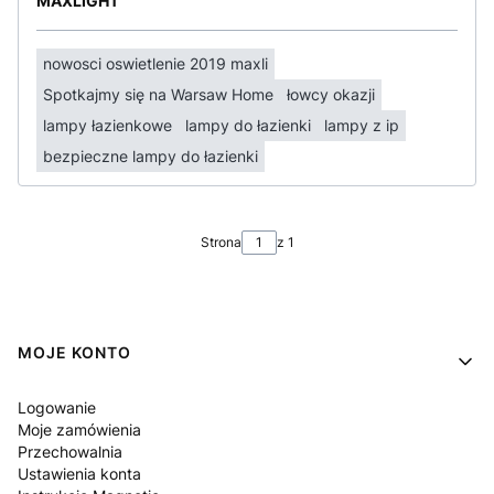
MAXLIGHT
nowosci oswietlenie 2019 maxli
Spotkajmy się na Warsaw Home
łowcy okazji
lampy łazienkowe
lampy do łazienki
lampy z ip
bezpieczne lampy do łazienki
Strona
z 1
Linki w stopce
MOJE KONTO
Logowanie
Moje zamówienia
Przechowalnia
Ustawienia konta