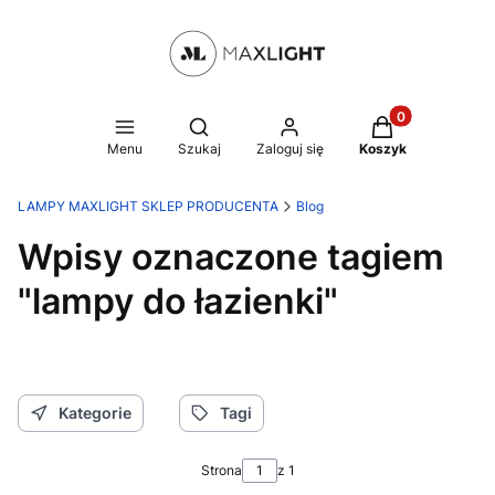
Produkty w kosz
Otwórz wyszukiwarkę
Menu
Szukaj
Zaloguj się
Koszyk
LAMPY MAXLIGHT SKLEP PRODUCENTA
Blog
Wpisy oznaczone tagiem
"lampy do łazienki"
Kategorie
Tagi
Strona
z 1