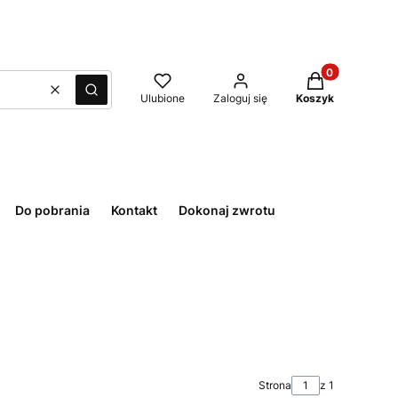
Produkty w kos
Wyczyść
Szukaj
Ulubione
Zaloguj się
Koszyk
Do pobrania
Kontakt
Dokonaj zwrotu
Strona
z 1