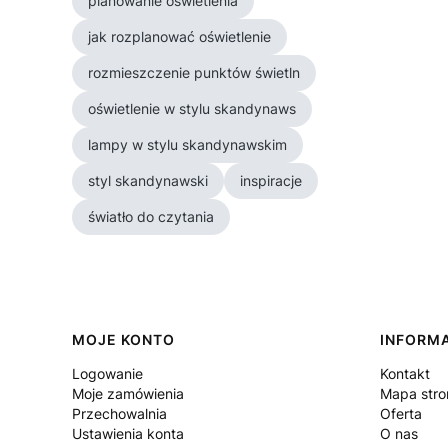
planowanie oświetlenia
jak rozplanować oświetlenie
rozmieszczenie punktów świetln
oświetlenie w stylu skandynaws
lampy w stylu skandynawskim
styl skandynawski
inspiracje
światło do czytania
Linki w stopce
MOJE KONTO
INFORM
Logowanie
Kontakt
Moje zamówienia
Mapa stro
Przechowalnia
Oferta
Ustawienia konta
O nas