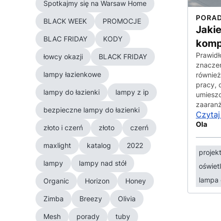
Spotkajmy się na Warsaw Home
PORA
BLACK WEEK
PROMOCJE
Jakie
BLAC FRIDAY
KODY
komp
Prawidł
łowcy okazji
BLACK FRIDAY
znaczen
lampy łazienkowe
również
pracy, 
lampy do łazienki
lampy z ip
umieszc
zaaranż
bezpieczne lampy do łazienki
Czytaj
Ola
złoto i czerń
złoto
czerń
maxlight
katalog
2022
projekt
lampy
lampy nad stół
oświet
lampa 
Organic
Horizon
Honey
Zimba
Breezy
Olivia
Mesh
porady
tuby